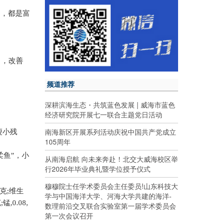
同，都是富
力，改善
频道推荐
深耕滨海生态・共筑蓝色发展 | 威海市蓝色
经济研究院开展七一联合主题党日活动
南海新区开展系列活动庆祝中国共产党成立
瘦小残
105周年
柔鱼”，小
从南海启航 向未来奔赴！北交大威海校区举
行2026年毕业典礼暨学位授予仪式
穆穆院士任学术委员会主任委员!山东科技大
克
;
维生
学与中国海洋大学、河海大学共建的海洋-
克
;
锰
,0.08,
数理前沿交叉联合实验室第一届学术委员会
第一次会议召开