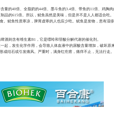
醇含量的
40
倍、全脂奶的
44
倍、墨斗鱼的
3.4
倍、带鱼的
11
倍、鸡胸肉
豆制品的
615
倍。所以，鱿鱼虽然是美味，但是并不是人人都适合吃。
食。鱿鱼性质寒凉，脾胃虚寒的人也应少吃。鱿鱼是发物，患有湿
;
啤酒则含有维生素
B1
，它是嘌呤和苷酸分解代谢的催化剂。
在一起，发生化学作用，会导致人体血液中的尿酸含量增加，破坏原
形成结石或引发痛风。严重时，满身红疙瘩，痛痒不止，无法行走。