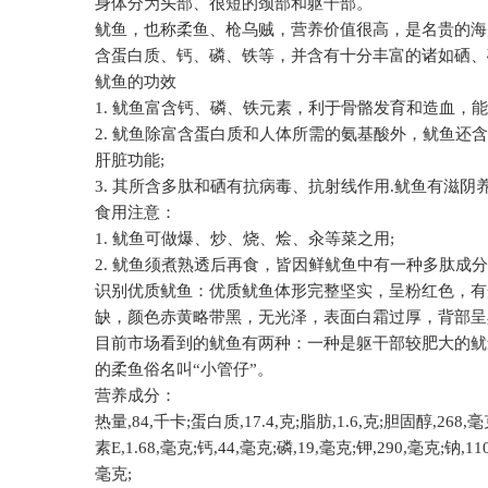
身体分为头部、很短的颈部和躯干部。
鱿鱼，也称柔鱼、枪乌贼，营养价值很高，是名贵的海
含蛋白质、钙、磷、铁等，并含有十分丰富的诸如硒、
鱿鱼的功效
1.
鱿鱼富含钙、磷、铁元素，利于骨骼发育和造血，能
2.
鱿鱼除富含蛋白质和人体所需的氨基酸外，鱿鱼还含
肝脏功能
;
3.
其所含多肽和硒有抗病毒、抗射线作用
.
鱿鱼有滋阴
食用注意：
1.
鱿鱼可做爆、炒、烧、烩、汆等菜之用
;
2.
鱿鱼须煮熟透后再食，皆因鲜鱿鱼中有一种多肽成分
识别优质鱿鱼：优质鱿鱼体形完整坚实，呈粉红色，有
缺，颜色赤黄略带黑，无光泽，表面白霜过厚，背部呈
目前市场看到的鱿鱼有两种：一种是躯干部较肥大的鱿
的柔鱼俗名叫“小管仔”。
营养成分：
热量
,84,
千卡
;
蛋白质
,17.4,
克
;
脂肪
,1.6,
克
;
胆固醇
,268,
毫
素
E,1.68,
毫克
;
钙
,44,
毫克
;
磷
,19,
毫克
;
钾
,290,
毫克
;
钠
,11
毫克
;