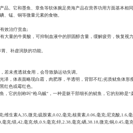
产品。它和墨鱼、章鱼等软体腕足类海产品在营养功用方面基本相
碘、锰、铜等微量元素的食物。
有效治疗贫血
;
有大量的牛黄酸，可抑制血液中的胆固醇含量，缓解疲劳，恢复视
养胃、补虚润肤的功能。
，若未煮透就食用，会导致肠运动失调。
光泽，体表面略现白霜，肉肥厚，半透明，背部不红
;
劣质鱿鱼体形
黑红色或霉红色。
鱼，它的别称叫“枪乌贼”，一种是躯干部细长的鱿鱼，它的别称是“
克
;
维生素
A,35,
微克
;
硫胺素
,0.02,
毫克
;
核黄素
,0.06,
毫克
;
尼克酸
,1.6,
毫
0,
毫克
;
镁
,42,
毫克
;
铁
,0.9,
毫克
;
锌
,2.38,
毫克
;
硒
,38.18,
微克
;
铜
,0.45,
毫