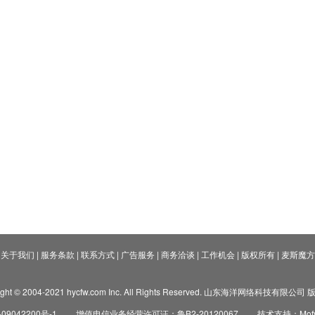
关于我们
|
服务条款
|
联系方式
|
广告服务
|
商务洽谈
|
工作机会
|
版权所有
|
麦斯魔方
ight © 2004-2021 hycfw.com Inc. All Rights Reserved. 山东海洋网络科技有限公
09042200号-1
增值电信业务经营许可证：鲁B2-20120067
技术支持：Mofyi