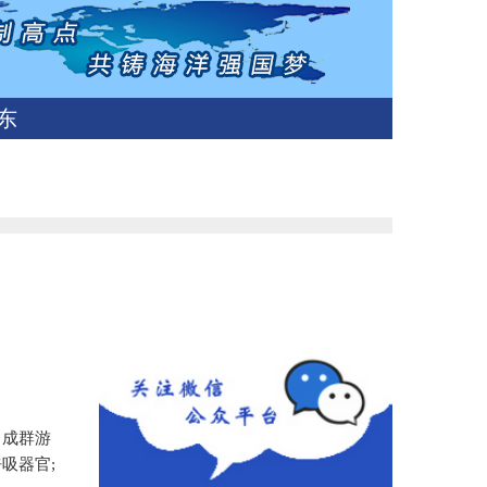
东
常成群游
呼吸器官
;