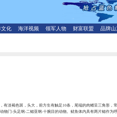
洋文化
海洋视频
领军人物
财富联盟
品牌山
，有淡褐色斑，头大，前方生有触足
10
条，尾端的肉鳍呈三角形，
动物门
-
头足纲
-
二鳃亚纲
-
十腕目的动物。鱿鱼体内具有两片鳃作为