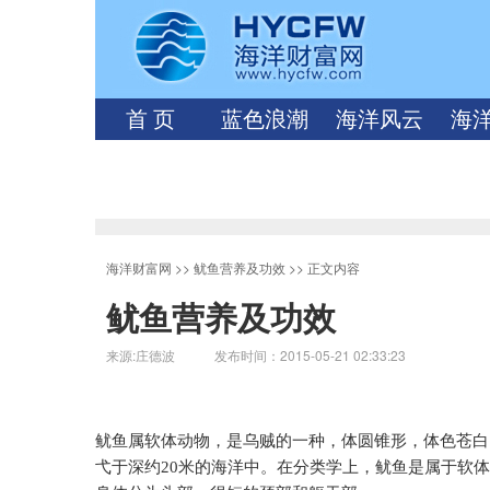
首 页
蓝色浪潮
海洋风云
海
海洋财富网
>>
鱿鱼营养及功效
>> 正文内容
鱿鱼营养及功效
来源:庄德波 发布时间：2015-05-21 02:33:23
鱿鱼属软体动物，是乌贼的一种，体圆锥形，体色苍白
弋于深约
20
米
的海洋中。在分类学上，鱿鱼是属于软体