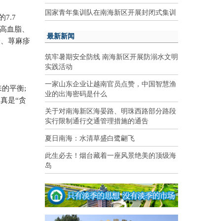
国家青年集训队在南海新区开展封闭式集训
的
7.7
高血脂、
最新新闻
疹、荨麻疹
筑牢暑期安全防线 南海新区开展防溺水文明
实践活动
一家山东企业让越南官员点赞，中国智慧渔
来的平衡
;
业的出海密码是什么
真是“贪
关于对南海新区海晏路、明珠西路部分路段
实行限制通行交通管理措施的通告
夏日南海：水清草盛白鹭翩飞
此生必去！烟台藏着一座风景绝美的顶级海
岛