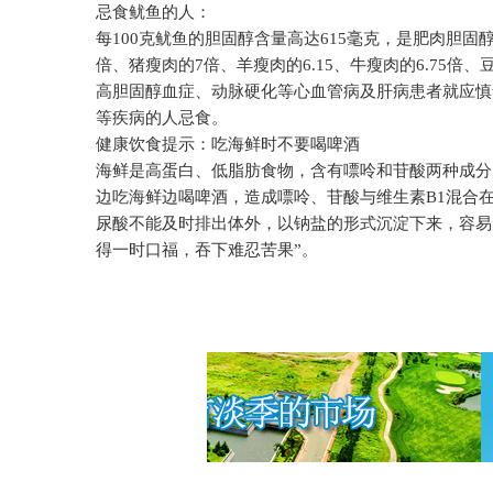
忌食鱿鱼的人：
每
100
克鱿鱼的胆固醇含量高达
615
毫克，是肥肉胆固
倍、猪瘦肉的
7
倍、羊瘦肉的
6.15
、牛瘦肉的
6.75
倍、
高胆固醇血症、动脉硬化等心血管病及肝病患者就应慎
等疾病的人忌食。
健康饮食提示：吃海鲜时不要喝啤酒
海鲜是高蛋白、低脂肪食物，含有嘌呤和苷酸两种成分
边吃海鲜边喝啤酒，造成嘌呤、苷酸与维生素
B1
混合
尿酸不能及时排出体外，以钠盐的形式沉淀下来，容易
得一时口福，吞下难忍苦果”。