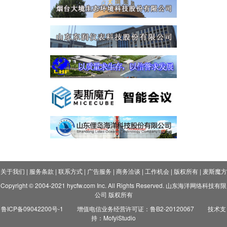
关于我们
|
服务条款
|
联系方式
|
广告服务
|
商务洽谈
|
工作机会
|
版权所有
|
麦斯魔方
Copyright © 2004-2021 hycfw.com Inc. All Rights Reserved. 山东海洋网络科技有限
公司 版权所有
鲁ICP备09042200号-1
增值电信业务经营许可证：鲁B2-20120067
技术支
持：MofyiStudio