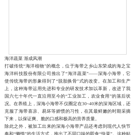
海洋蔬菜 渐成风潮
打破传统
“
海洋植物
”
的概念，位于海带之乡山东荣成的海之宝
海洋科技股份有限公司推出了
“
海洋蔬菜
”——
深海小海带，它
使传统海带的形象得到了
“
脱胎换骨
”
式的改变。在加工和生产
上，这种海带运用先进和专业的研发技术加以革新，改进了我
国六七十年代一直沿用至今的
“
工业加工，农业食用
”
的落后状
况。在养殖上，深海小海带不仅圈定在
30~40
米的深海区域，还
克服了海带喜凉、易坏等娇惯的习性，在其最鲜嫩的时期采摘
下来，以保证爽、脆的口感和极高的营养质量。
除此之外，被加工出来的深海小海带产品还考虑到现代人快节
奏和
“
懒惰
”
的生活方式，推出了不同口味的即食
“
快菜
”
。这种贴