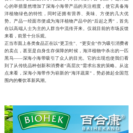
心的举措显然增加了深海小海带产品的关注程度，使它具备海
洋植物绿色的特性，同时还拥有营养、美味、方便的几大优
势。产品一经面市便成为海洋植物产品中的
“
后起之秀
”
，首先
在以高端人士为主的人群当中流传开来。仅就目前的市场反馈
来看，前景十分乐观。
正当市面上各类食品正在以
“
更卫生
”
、
“
更安全
”
作为吸引消费者
的卖点，甚至是自身生存保障的时候，海洋植物中杀出的一匹
黑马
——
深海小海带吸引了众人的目光。它的出现也使我们看
到了从传统品种创新和消费者
“
高层次
”
需求出发的策略。从这
点来看，深海小海带作为崭新的
“
海洋蔬菜
”
，势必掀起全国范
围内的餐饮革新风潮。