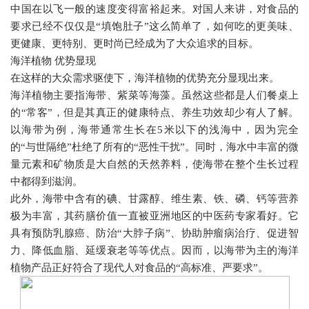
中国在以飞一般的速度变得富裕起来。对国人来讲，对食品的
要求已经不仅仅是
“
填饱肚子
”
这么简单了，如何吃的更美味、
更健康、更特别、更时尚已经成为了大众追求的目标。
海洋植物 优势显现
在这样的大众需求驱使下，海洋植物的优势充分显现出来。
海洋植物主要指海带、紫菜等海藻。虽然这些都是人们餐桌上
的
“
常客
”
，但是其真正的健康特点、养生功效却少有人了解。
以海带为例，海带通常生长在
5
米以下的浅海中，因为完全
的
“
与世隔绝
”
杜绝了所有的
“
恶性干扰
”
。同时，海水中丰富的微
量元素和矿物质是大自然的天然养料，使海带在整个生长过程
中都得到滋润。
此外，海带中含有的碘、甘露醇、维生素、铁、磷、钙等营养
极为丰富，其药膳价值一直被亚洲地区的中医药专家看好。它
具有预防乳腺癌、防治
“
大脖子病
”
、协助肿瘤病治疗、促进智
力、降低血脂、延缓衰老等等优点。因而，以海带为主的海洋
植物产品正好符合了现代人对食品的
“
高标准、严要求
”
。