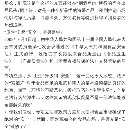
那么，到底这是什么样的东西能够在
“
烟酒鱼肉
”
横行的当今出
尽风头
?
据了解，这是一种全新品类的海带产品，刚刚推进市场
便以纯净无污染、口感出众、方便易食等特点获得了消费者的
热烈追捧。
“
卫生
”
升级
“
安全
”
，是否足够
?
2009
年
6
月
1
日起，由中华人民共和国第十一届全国人民代表大
会常务委员会第七次会议通过的《中华人民共和国食品安全
法》正式施行。这改变了长期以来食品质量由《食品卫生
法》、《产品质量法》和《消费者权益保护法》交替管制的局
面。
专项立法，从
“
卫生
”
升级到
“
安全
”
，这一变化令人欣慰。法律
的
“
紧箍咒
”
对于食品市场的规范和商人的基本道德都是良好的
约束。然而，环境的不断恶化，投机取巧的
“
斗智斗勇
”
，个别
违法行为的滋生
……
这些复杂的现实状况是否是一部法律能够
全部解决的呢
?
即使我们假设，专项立法和政策力度加大使得食品市场确保了
绝对的
“
安全
”
，然而，面对现如今的食品市场，是否光是
“
安
全
”
就够了
?