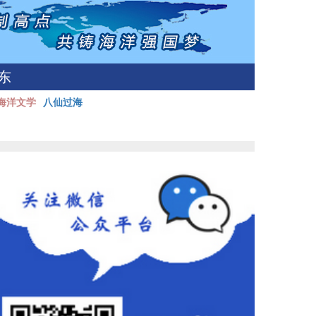
东
海洋文学
八仙过海