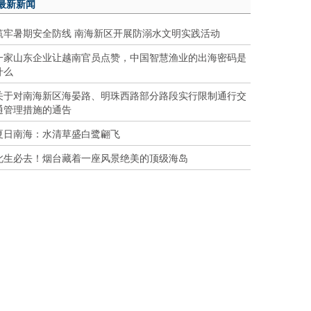
最新新闻
筑牢暑期安全防线 南海新区开展防溺水文明实践活动
一家山东企业让越南官员点赞，中国智慧渔业的出海密码是
什么
关于对南海新区海晏路、明珠西路部分路段实行限制通行交
通管理措施的通告
夏日南海：水清草盛白鹭翩飞
此生必去！烟台藏着一座风景绝美的顶级海岛