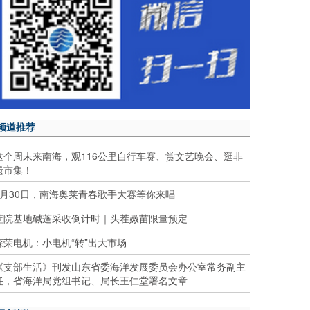
频道推荐
这个周末来南海，观116公里自行车赛、赏文艺晚会、逛非
遗市集！
5月30日，南海奥莱青春歌手大赛等你来唱
蓝院基地碱蓬采收倒计时｜头茬嫩苗限量预定
森荣电机：小电机“转”出大市场
《支部生活》刊发山东省委海洋发展委员会办公室常务副主
任，省海洋局党组书记、局长王仁堂署名文章