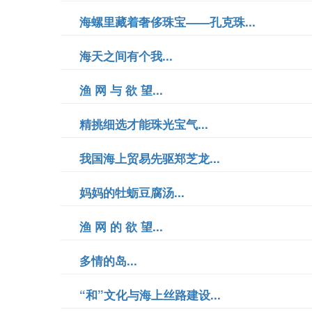
海螺里藏着奢侈珠宝——孔克珠...
海天之间有个我...
渔 网 与 欲 望...
精挑细选才能珠光宝气...
我国海上贸易先驱郑芝龙...
妈妈的牡蛎豆腐汤...
渔 网 的 欲 望...
多情的岛...
“和”文化与海上丝路建设...