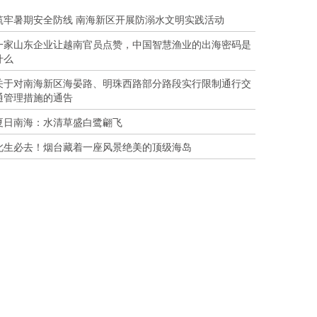
筑牢暑期安全防线 南海新区开展防溺水文明实践活动
一家山东企业让越南官员点赞，中国智慧渔业的出海密码是
什么
关于对南海新区海晏路、明珠西路部分路段实行限制通行交
通管理措施的通告
夏日南海：水清草盛白鹭翩飞
此生必去！烟台藏着一座风景绝美的顶级海岛