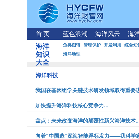
首 页
蓝色浪潮
海洋风云
海
海洋
鱼类图谱
管理保护
开发利用
综合知
知识
海洋地理
大全
海洋科技
我国在基因组学关键技术研发领域取得重要进展
加快提升海洋科技核心竞争力...
盘点：未来改变海洋的颠覆性新兴海洋技术..
向着“中国造”深海智能浮标发力——我科学家