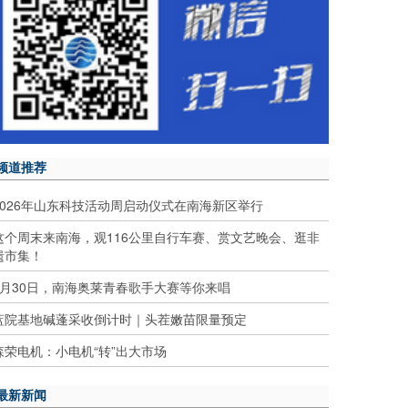
频道推荐
2026年山东科技活动周启动仪式在南海新区举行
这个周末来南海，观116公里自行车赛、赏文艺晚会、逛非
遗市集！
5月30日，南海奥莱青春歌手大赛等你来唱
蓝院基地碱蓬采收倒计时｜头茬嫩苗限量预定
森荣电机：小电机“转”出大市场
最新新闻