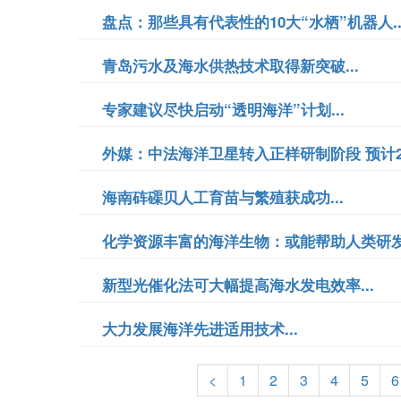
盘点：那些具有代表性的10大“水栖”机器人..
青岛污水及海水供热技术取得新突破...
专家建议尽快启动“透明海洋”计划...
外媒：中法海洋卫星转入正样研制阶段 预计201
海南砗磲贝人工育苗与繁殖获成功...
化学资源丰富的海洋生物：或能帮助人类研发新
新型光催化法可大幅提高海水发电效率...
大力发展海洋先进适用技术...
<
1
2
3
4
5
6