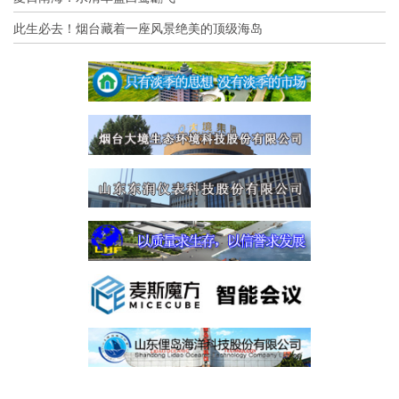
此生必去！烟台藏着一座风景绝美的顶级海岛