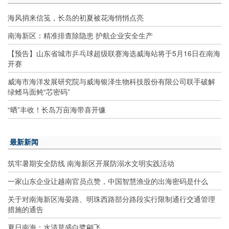
海风捎来信笺，长岛的初夏被花海悄悄点亮
南海新区：精准排查除隐患 护航企业安全生产
【预告】山东省城市乒乓球超级联赛海选威海站将于5月16日在南海
开赛
威海市海洋发展研究院与威海银泽生物科技股份有限公司联手破解
绿鳍马面鲀“芯密码”
“晒”丰收！长岛万亩海带喜开镰
最新新闻
筑牢暑期安全防线 南海新区开展防溺水文明实践活动
一家山东企业让越南官员点赞，中国智慧渔业的出海密码是什么
关于对南海新区海晏路、明珠西路部分路段实行限制通行交通管理
措施的通告
夏日南海：水清草盛白鹭翩飞