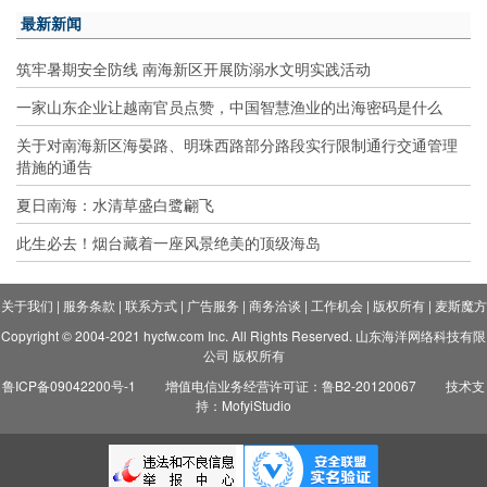
最新新闻
筑牢暑期安全防线 南海新区开展防溺水文明实践活动
一家山东企业让越南官员点赞，中国智慧渔业的出海密码是什么
关于对南海新区海晏路、明珠西路部分路段实行限制通行交通管理
措施的通告
夏日南海：水清草盛白鹭翩飞
此生必去！烟台藏着一座风景绝美的顶级海岛
关于我们
|
服务条款
|
联系方式
|
广告服务
|
商务洽谈
|
工作机会
|
版权所有
|
麦斯魔方
Copyright © 2004-2021 hycfw.com Inc. All Rights Reserved. 山东海洋网络科技有限
公司 版权所有
鲁ICP备09042200号-1
增值电信业务经营许可证：鲁B2-20120067
技术支
持：MofyiStudio