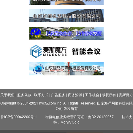
关于我们
|
服务条款
|
联系方式
|
广告服务
|
商务洽谈
|
工作机会
|
版权所有
|
麦斯魔方
Copyright © 2004-2021 hycfw.com Inc. All Rights Reserved. 山东海洋网络科技有限
公司 版权所有
鲁ICP备09042200号-1
增值电信业务经营许可证：鲁B2-20120067
技术支
持：MofyiStudio