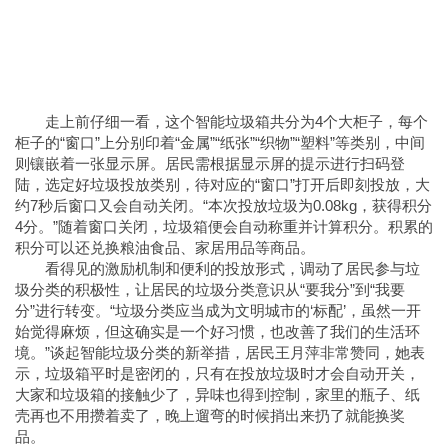
走上前仔细一看，这个智能垃圾箱共分为4个大柜子，每个
柜子的“窗口”上分别印着“金属”“纸张”“织物”“塑料”等类别，中间
则镶嵌着一张显示屏。居民需根据显示屏的提示进行扫码登
陆，选定好垃圾投放类别，待对应的“窗口”打开后即刻投放，大
约7秒后窗口又会自动关闭。“本次投放垃圾为0.08kg，获得积分
4分。”随着窗口关闭，垃圾箱便会自动称重并计算积分。积累的
积分可以还兑换粮油食品、家居用品等商品。
看得见的激励机制和便利的投放形式，调动了居民参与垃
圾分类的积极性，让居民的垃圾分类意识从“要我分”到“我要
分”进行转变。“垃圾分类应当成为文明城市的‘标配’，虽然一开
始觉得麻烦，但这确实是一个好习惯，也改善了我们的生活环
境。”谈起智能垃圾分类的新举措，居民王月萍非常赞同，她表
示，垃圾箱平时是密闭的，只有在投放垃圾时才会自动开关，
大家和垃圾箱的接触少了，异味也得到控制，家里的瓶子、纸
壳再也不用攒着卖了，晚上遛弯的时候捎出来扔了就能换奖
品。