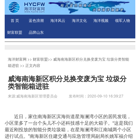
首 页
蓝色浪潮
海洋风云
海洋文化
海洋视频
领军人物
财富联盟
品牌山东
海洋财富网
>>
财富联盟
>>
威海南海新区积分兑换变废为宝 垃圾分类智能
箱进驻
>> 正文内容
威海南海新区积分兑换变废为宝 垃圾分
类智能箱进驻
来源:威海南海新区管理委员会 发布时间：2020-09-10 16:39:27
近日，家住南海新区滨海街道星海澜湾小区的居民发现，
小区里多了一台个头儿不小还
科技感十足的大箱子。“这是我们
最近刚投放的智能分类垃圾箱，在星海澜湾和江南城两个小区
进行试点。”南海新区住建交通与应急管理局副局长姚军福介绍