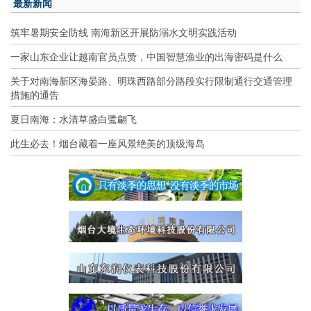
最新新闻
筑牢暑期安全防线 南海新区开展防溺水文明实践活动
一家山东企业让越南官员点赞，中国智慧渔业的出海密码是什么
关于对南海新区海晏路、明珠西路部分路段实行限制通行交通管理
措施的通告
夏日南海：水清草盛白鹭翩飞
此生必去！烟台藏着一座风景绝美的顶级海岛