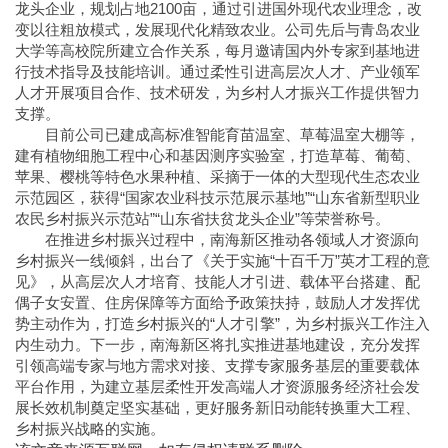
龙头企业，规划占地2100亩，通过引进国外现代农业理念，改
变以往粗放模式，发展现代化精致农业。公司先后与青岛农业
大学等高校院所建立合作关系，每月邀请国内外专家到基地进
行技术指导及技能培训。通过柔性引进高层次人才、产业领军
人才开展项目合作、技术研发，为乡村人才振兴工作提供智力
支撑。
目前公司已建成高标准智能育
苗温室、草莓温室大棚等，
建有植物细胞工程中心和基因测序实验室，打造草莓、葡萄、
苹果、樱桃等特色水果种植、采摘于一体的大型现代生态农业
示范园区，获得“国家农业科技示范展示基地”“山东省新型职业
农民乡村振兴示范站”“山东省扶贫龙头企业”等荣誉称号。
在推进乡村振兴过程中，南海新区推动各领域人才资源向
乡村振兴一线倾斜，出台了《关于实施“十百千万”英才工程的意
见》，从高层次人才培育、技能人才引进、载体平台搭建、配
偶子女安置、住房保障等方面给予政策扶持，鼓励人才发挥优
势主动作为，打造乡村振兴的“人才引擎”，为乡村振兴工作注入
内生动力。下一步，南海新区将扎实推进基地建设，充分发挥
引领高端专家与地方需求对接、支撑专家服务基层的重要载体
平台作用，为建立基层柔性开发高端人才资源服务经济社会发
展长效机制奠定坚实基础，更好服务新旧动能转换重大工程、
乡村振兴战略的实施。