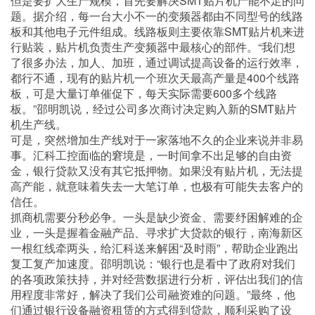
但是要扩大生产规模，首先要解决SMT贴片机产能不足的问
题。据介绍，每一台大小不一的变频器都由不同型号的线路
板和其他电子元件组成。线路板则主要依靠SMT贴片机来进
行贴装，贴片机负责生产变频器中最核心的部件。“我们想
了很多办法，加人、加班，通过调试提高设备的运行效率，
都行不通，现有的贴片机一个班次天最高产量是400个线路
板，可是大量订单催促下，每天实际需要600多个线路
板。”邵明凯说，经过公司多次商讨决定购入新的SMT贴片
机生产线。
可是，突然增加生产线对于一家落地不久的企业来说并非易
事。汇科工控面临的窘境是，一时间拿不出足够的自由资
金，银行贷款又没有其它抵押物。如果没有贴片机，无法提
高产能，就意味着失去一大笔订单，也极有可能失去客户的
信任。
抓商机需要分秒必争。一头是缺少资金、需要纾困解难的企
业，一头是握着金融产品、寻求扩大贷款的银行，南海新区
一根红线牵两头，给汇科送来解困“及时雨”，帮助企业跑出
复工复产加速度。邵明凯说：“银行也是看中了政府对我们
的各项政策扶持，并对经营数据进行分析，评估出我们的信
用程度非常好，解决了我们公司融资难的问题。”最终，他
们通过银行设备融资租赁的方式得到贷款，顺利采购了设