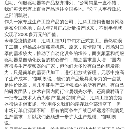
启动、伺服驱动器等产品整齐排列。“公司销量一直不错，
我们每天
都有上百台产品运往全国各地。”公司人事行政总
监邵明凯说。
作为一家专业生产工控产品的公司，汇科工控销售服务网络
遍布全国各地，自去年7月正式批量投产以来，不到半年就
实现了2000多万元的产值。
今年受疫情影响，汇科工控3月中旬才正式复工。虽然耽误
了工期，但挑战中蕴藏着机遇。原来，疫情期间，市场对口
罩的需求较大，推动了自动化设备的增长，而变频器和伺服
驱动器是自动化设备的核心部件，随之需求量大增，“国内
有很多生产变频器的厂家，但他们大多没有自己的研发能
力，只是简单的需要代加工，进行粗放式管理，无形中拉高
了生产成本。”邵明凯说，他们的产品最具竞争力的一点就
是性价比高，且几乎能生产工控领域内的所有产品。有自己
的研发团队，技术在国内同行业属领先水平。还高薪聘请了
一批专业技术人员为客户“量身定制”产品，汇科工控的变频
器很快走俏市场。“没用多久我们的库存就全部清空了，但
市场订单仍源源不断，原有的两条生产线已经远远不能满足
生产需求，所以我们必须进一步扩大生产规模。”邵明凯
说。