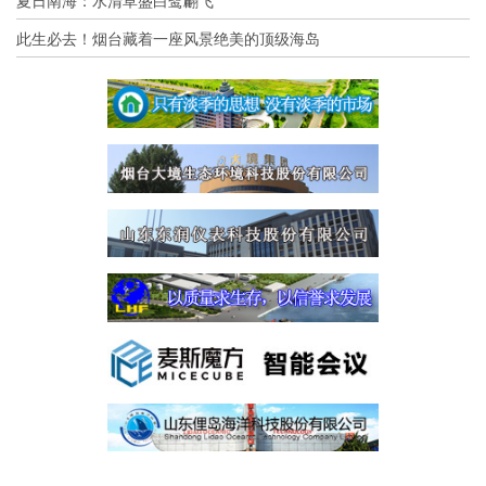
夏日南海：水清草盛白鹭翩飞
此生必去！烟台藏着一座风景绝美的顶级海岛