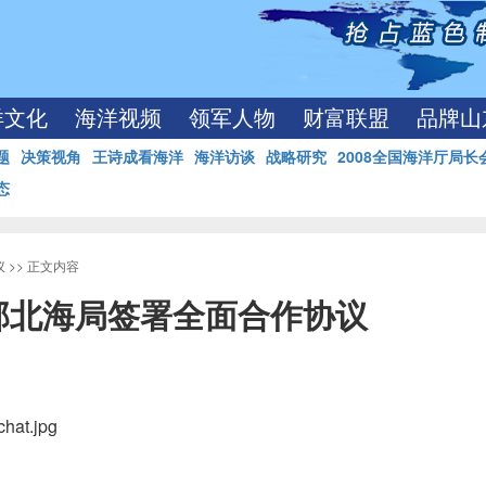
洋文化
海洋视频
领军人物
财富联盟
品牌山
题
决策视角
王诗成看海洋
海洋访谈
战略研究
2008全国海洋厅局长
态
议
>> 正文内容
部北海局签署全面合作协议