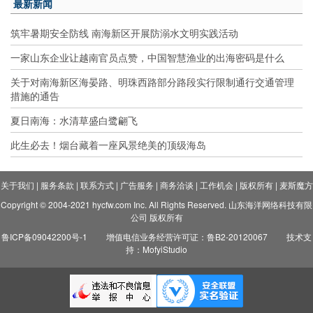
最新新闻
筑牢暑期安全防线 南海新区开展防溺水文明实践活动
一家山东企业让越南官员点赞，中国智慧渔业的出海密码是什么
关于对南海新区海晏路、明珠西路部分路段实行限制通行交通管理
措施的通告
夏日南海：水清草盛白鹭翩飞
此生必去！烟台藏着一座风景绝美的顶级海岛
关于我们
|
服务条款
|
联系方式
|
广告服务
|
商务洽谈
|
工作机会
|
版权所有
|
麦斯魔方
Copyright © 2004-2021 hycfw.com Inc. All Rights Reserved. 山东海洋网络科技有限
公司 版权所有
鲁ICP备09042200号-1
增值电信业务经营许可证：鲁B2-20120067
技术支
持：MofyiStudio