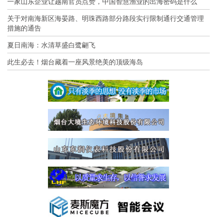
一家山东企业让越南官员点赞，中国智慧渔业的出海密码是什么
关于对南海新区海晏路、明珠西路部分路段实行限制通行交通管理
措施的通告
夏日南海：水清草盛白鹭翩飞
此生必去！烟台藏着一座风景绝美的顶级海岛