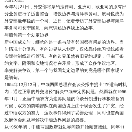
3
31
今年
月
日，外交部将条约法律司、亚洲司、欧亚司的原有部
分业务进行了适当整合，增设边界与海洋事务司。该司也成为
外交部最年轻的一个司。近日，记者专访了外交部边界与海洋
事务司司长宁赋魁，向您讲述边界线上的故事。
与缅甸第一个划定边界
新中国成立时，继承的是一条与所有邻国都有问题的边界。当
时情况十分复杂。有的边界从未划定，仅依靠传统习惯线或者
实际控制线进行管辖。有的边界虽然有旧界约规定，但由于条
约文字、附图和实地情况存在矛盾，形成了众多争议地区。
率先解决争议，第一个与我国划定边界的究竟是哪个国家呢？
是缅甸。
1954
12
12
年
月
日，中缅两国总理在会谈公报中提出“在适当时机
1955
内，通过正常的外交途径”解决中缅未定界问题。然而就在
11
年
月，正当中缅双方为边界问题的商谈分别进行积极准备的
时候，双方的前哨部队在两国边境上由于误会发生了冲突。经
过中缅双方的努力，这次事件得到了妥善处理，同时也使两国
政府体会到及早解决中缅边界问题的必要。
1956
11
从
年初，中缅两国政府就边界问题开始频繁接触。同年