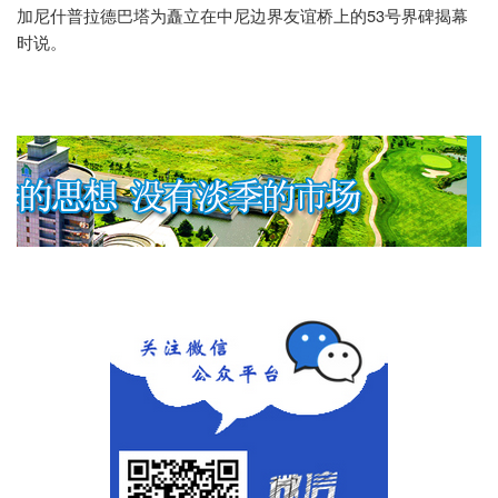
53
加尼什普拉德巴塔为矗立在中尼边界友谊桥上的
号界碑揭幕
时说。