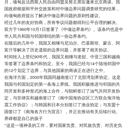
月，缅甸反法西斯人民自由同盟吴努主席应邀来北京商谈。我
国政府根据和平外交政策和对中缅边界问题调查研究的结果，
向缅甸政府提出了解决中缅边界问题的原则性建议。
经过几年的友好协商，所有争议问题都得到公平合理的解决。
1960
10
1
双方于
年
月
日签署了《中缅边界条约》。该条约也是中
华人民共和国与邻国缔结的第一份边界条约。
在随后的几年中，我国又相继与尼泊尔、巴基斯坦、蒙古、阿
富汗等解决了历史遗留的边界问题，并签署了相关协议。
90
时间转入上世纪
年代，我国又相继与老挝、中亚三国和越南
14
等签署了边界条约和协定。至今，我国已经与
个陆地邻国中
12
的
个划定了边界，与其他国家的商谈正在进行之中。
2000
在海洋方面，
年我国同越南签订了北部湾划界协定。这是
我国与邻国划定的第一条海上界线。我国积极推进与邻国的共
同开发和多种形式的海上合作，与朝鲜签订了油气共同开发协
定，与菲律宾和越南签订了《南中国海协议区三方联合海洋地
震工作协议》；与韩国和日本分别签订了渔业协定；与东盟十
国签订了《南海各方行为宣言》，并正在推动有关后续行动。
界碑都是自己的孩子
“这是一项神圣的工作，要对国家负责、对民族负责、对历史负