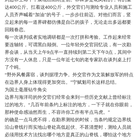
400
400
达
公斤。扛着这
公斤，外交官们与测绘专业人员和施工
人员齐声喊着“加油”的号子，一步步往前迈。对他们而言，竖
立起来的每一道界碑都仿佛是自己的孩子，无论走出多远都要
回顾眷恋。
每一次谈判或者实地调研都是一次打拼和考验。工作起来经常
要连轴转，可谓黑白颠倒。一位年轻外交官回忆说，有一次勘
9
3
界会谈，从当天上午
点半一直持续到第二天下午
点，其间中
方没有一人休息，只是一位年近七旬的老专家趴在谈判桌上打
了个盹。
“野外风餐露宿，谈判据理力争。外交官作为文装解放军的特点
在边界人身上体现得更加突出。”宁赋魁司长这样总结。
为国土毫厘钻牛角尖
边界与海洋司的外交官们经常会来到一些历史文献上曾经标注
过的地方。“几百年前条约上标注的地方，一下子就在你眼前，
那种使命感油然而生，不容许你工作有半点马虎。”
的确是一点马虎不得，在勘界测绘的时候，当条约规定边界线
沿山脊线行而实地山脊处高低起伏、不甚清楚时，测绘人员就
必须用技术方法找出哪个地方是真正的山脊线，哪怕这个地方