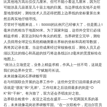
比其他地方高出仅仅几厘米。但可不能小看这几厘米，因为它
可能涉及几亩甚至几十亩土地的归属。当边界线在实地不走明
显地形线时，测绘技术人员还得把图上边界线的坐标量算出来
然后再实地仔细寻找。
1
50000
1
尽管对于地图来说，
：
的比例尺已经够大了，但是图上
50
毫米仍然相当于地面
米。为了国家利益，这些外交官们必须
精益求精，甚至达到钻牛角尖的程度。当界碑竖立完毕，测绘
人员得用全球定位系统精确测量出界标的坐标和高程等数据，
再将其记录在案。当这些成果经过审核验收后，测绘人员又必
0.2
须以无比的细心和高超的技巧将这条线以
毫米的宽度标绘在
地图上。
“政治上立场坚定，业务上精益求精，作风上一丝不苟，这就是
我们的边界外交官。”宁赋魁司长说。
未来就像花岗石界碑般牢固
在与邻国联合开展的边界工作中，这些外交官们说得最多的词
O
语就是“朋友”和“兄弟”。工作结束之后说得最多的则是“
K
”和“干杯”。有兴致了，双方还会齐唱友好之歌。
边界联合检查中，友谊之花也在盛开——“中尼两国关系的基
石，未来就像花岗岩界碑般牢固。”在一次联检中，尼泊尔官员