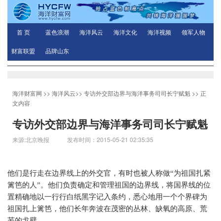
首 页
蓝色浪潮
海洋风云
海洋文化
海洋视频
领军人物
财富联盟
品牌山东
海洋财富网
>>
海洋风云
>>
专访外交部边界与海洋事务司司长宁赋魁
>> 正
文内容
专访外交部边界与海洋事务司司长宁赋魁
来源:北京晚报 发布时间：2015-05-21 02:35:35
他们是行走在边界线上的外交官，有时也被人称做“为祖国扎紧
篱笆的人”。他们负责确定和管理祖国的边界线，将国界线的位
置精确地以一行行白纸黑字记入条约，悉心地用一个个界碑为
祖国扎上篱笆，他们长年奔波在茂密的丛林、缺氧的高原、荒
芜的戈壁。