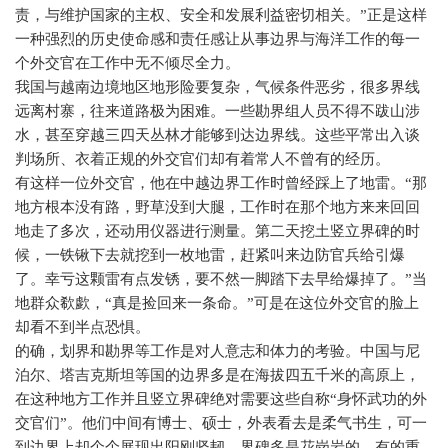
责，与维护国家的主权、安全和发展利益密切相关。”正是这样
一种强烈的历史使命感和责任感让从事边界与海洋工作的每一
个外交官在工作中无不倾尽全力。
我国与越南边境地区地形险要复杂，气候条件恶劣，很多界线
远离村寨，往来道路极为困难。一些勘界组人员不得不跋山涉
水，甚至穿越三四天丛林才能够到达边界线。这些平常出入谈
判场所、衣着正规的外交官们却有着常人不曾有的经历。
有这样一位外交官，他在中越边界工作时曾经踩上了地雷。“那
地方根本没有路，野草没到大腿，工作时在那个地方来来回回
地走了多次，还动用仪器进行测量。第二天挖土竖立界碑的时
候，一铁锹下去就挖到一枚地雷，赶紧叫来边防官兵给引爆
了。幸亏这颗雷有点发锈，要不然一脚踏下去早给爆掉了。”当
地群众欷歔，“真是捡回来一条命。”可是在这位外交官的脸上
却看不到半点恐惧。
的确，划界和勘界等工作是对人意志和体力的考验。中国与尼
泊尔、塔吉克斯坦等国的边界多是在海拔四五千米的高原上，
在这种地方工作并且竖立界碑绝对需要这些自称“身怀武功的外
交官们”。他们中间有博士、硕士，外表看去是柔气书生，可一
到边界上却个个展现出阳刚坚韧。界碑多是花岗岩的，有的重