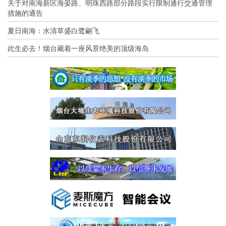
关于对南海新区海晏路、明珠西路部分路段实行限制通行交通管理
措施的通告
夏日南海：水清草盛白鹭翩飞
此生必去！烟台藏着一座风景绝美的顶级海岛