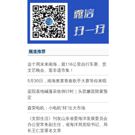
频道推荐
这个周末来南海，观116公里自行车赛、赏
文艺晚会、逛非遗市集！
5月30日，南海奥莱青春歌手大赛等你来唱
蓝院基地碱蓬采收倒计时｜头茬嫩苗限量预
定
森荣电机：小电机“转”出大市场
《支部生活》刊发山东省委海洋发展委员会
办公室常务副主任，省海洋局党组书记、局
长王仁堂署名文章