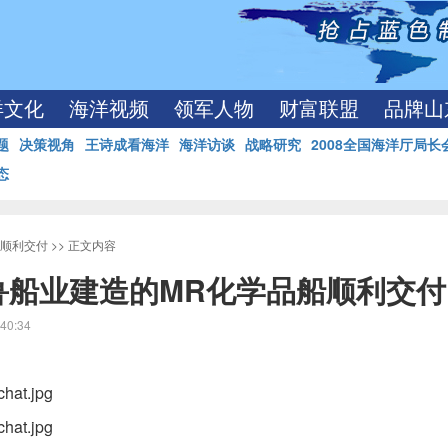
洋文化
海洋视频
领军人物
财富联盟
品牌山
题
决策视角
王诗成看海洋
海洋访谈
战略研究
2008全国海洋厅局长
态
船顺利交付
>> 正文内容
鲁船业建造的MR化学品船顺利交付
40:34