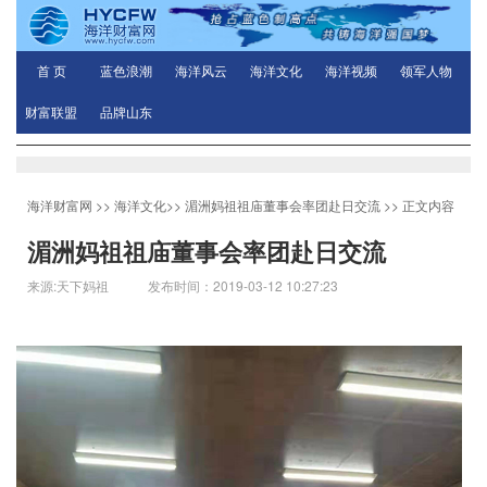
首 页
蓝色浪潮
海洋风云
海洋文化
海洋视频
领军人物
财富联盟
品牌山东
海洋财富网
>>
海洋文化
>>
湄洲妈祖祖庙董事会率团赴日交流
>> 正文内容
湄洲妈祖祖庙董事会率团赴日交流
来源:天下妈祖 发布时间：2019-03-12 10:27:23