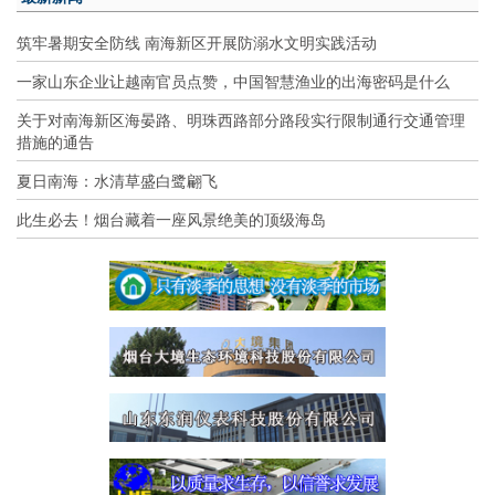
筑牢暑期安全防线 南海新区开展防溺水文明实践活动
一家山东企业让越南官员点赞，中国智慧渔业的出海密码是什么
关于对南海新区海晏路、明珠西路部分路段实行限制通行交通管理
措施的通告
夏日南海：水清草盛白鹭翩飞
此生必去！烟台藏着一座风景绝美的顶级海岛