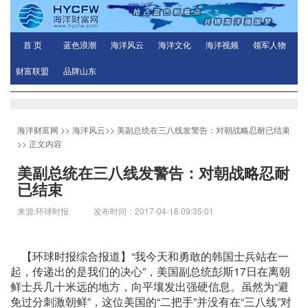
首 页
蓝色浪潮
海洋风云
海洋文化
海洋视频
领军人物
财富联盟
品牌山东
海洋财富网
>>
海洋风云
>>
美副总统在三八线发警告：对朝战略忍耐已结束
>> 正文内容
美副总统在三八线发警告：对朝战略忍耐
已结束
来源:环球时报 发布时间：2017-04-18 09:35:01
【环球时报综合报道】“我今天和勇敢的韩国士兵站在一
起，传递出的是我们的决心”，美国副总统彭斯17日在离朝
鲜士兵几十米远的地方，向平壤发出强硬信息。虽然为“避
免过分刺激朝鲜”，这位美国的“二把手”并没有在“三八线”对