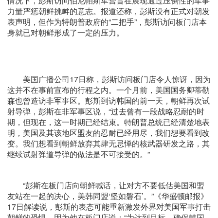
情况下，彭斯访问伯尼帕斯军营旨在展现通过压倒性的军事
力量严惩朝鲜挑衅的意志。报道还称，彭斯没有正式对朝发
表声明，但作为特朗普政府的“二把手”，彭斯访问板门店本
身就已对朝鲜形成了一定的压力。
美国广播公司17日称，彭斯访问板门店令人惊讶，因为
这并不在事前宣布的行程之内。一个月前，美国国务卿蒂勒
森也曾造访非军事区。彭斯到访韩国的前一天，朝鲜再次试
射导弹，彭斯在非军事区说，“过去曾有一段战略忍耐的时
期，但现在，这一时期已经结束。特朗普总统已经清楚地表
明，美国及其该地区盟友的忍耐已经用尽，我们想要看到改
变。我们想看到朝鲜放弃其肆无忌惮的核武器研发之路，其
继续试射弹道导弹的做法是不可接受的。”
“彭斯在板门店向朝鲜喊话，让对方不要低估美国和盟
友站在一起的决心，美韩同盟‘坚如磐石’。”《华盛顿邮报》
17日解读说，彭斯的表态可能重新激发外界对美国军事打击
朝鲜的恐惧，因为他在板门店说：“为达到目标，确保韩国