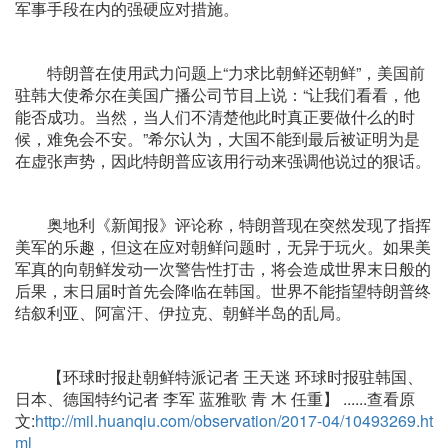
军事手段在内的强硬应对措施。
特朗普在使用武力问题上“力求比朝鲜还朝鲜”，美国前
驻韩大使希尔在美国广播公司节目上说：“让我们看看，他
能否成功。当然，当人们不清楚他此时真正要做什么的时
候，难免会不安。”希尔认为，大国不能到最后被证明为是
在虚张声势，因此特朗普应该用行动来强调他说过的狠话。
奥地利《新闻报》评论称，特朗普现在突然发现了指挥
美军的乐趣，但这在应对朝鲜问题时，无异于玩火。如果美
军真的向朝鲜发动一次警告性打击，将会造成世界末日般的
后果，末日届时首先会降临在韩国。世界不能指望特朗普终
结叙利亚、阿富汗、伊拉克、朝鲜半岛的乱局。
【环球时报赴朝鲜特派记者 王天迷 环球时报驻韩国、
日本、德国特约记者 李军 蓝雅歌 青 木 任重】 ......查看原
文:
http://mil.huanqiu.com/observation/2017-04/10493269.ht
ml