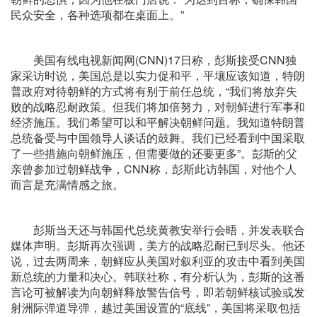
民众安全，各种选项都在桌面上。”
美国有线电视新闻网(CNN)17日称，彭斯接受CNN独
家采访时说，美国总是以实力促和平，平壤应该知道，特朗
普政府对待朝鲜的方式将有别于前任总统，“我们将放弃失
败的战略忍耐政策。但我们将加倍努力，对朝鲜进行军事和
经济施压。我们希望可以和平解决朝鲜问题。我知道特朗普
总统备受与中国领导人谈话的鼓舞。我们已经看到中国采取
了一些措施向朝鲜施压，但需要做的还要更多”。彭斯的父
亲曾参加过朝鲜战争，CNN称，彭斯此访韩国，对他个人
而言是充满情感之旅。
彭斯当天还与韩国代总统黄教安举行会晤，并发表联合
媒体声明。彭斯再次强调，美方的战略忍耐已到尽头。他还
说，过去两周来，朝鲜应从美国对叙利亚的攻击中看到美国
新总统的力量和决心。韩联社称，有分析认为，彭斯的这番
言论可被解读为向朝鲜释放警告信号，即若朝鲜核试验或发
射洲际弹道导弹，越过美国设置的“底线”，美国将采取包括