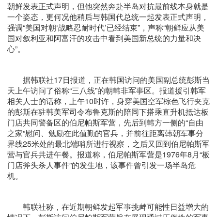
朝鲜发表正式声明，但他突然奔赴半岛对抗最前线本身就是
一个姿态，更何况他稍后与韩国代总统一起发表正式声明，
强调“美国对朝‘战略忍耐时代’已经结束”，声称“朝鲜应从美
国对叙利亚和阿富汗的攻击中看到美国新总统的力量和决
心”。
据韩联社17日报道，正在韩国访问的美国副总统彭斯当
天上午访问了俗称“三八线”的朝韩非军事区。报道援引韩军
相关人士的话称，上午10时许，身穿美国空军棕色飞行夹克
的彭斯在驻韩美军司令布鲁克斯的陪同下搭乘直升机抵达板
门店共同警备区的伯尼帕斯军营，先后到韩方一侧的“自由
之家”慰问、勉励在此值勤的官兵，并前往距离韩朝军事分
界线25米处的最北端哨所进行视察，之后又回到伯尼帕斯军
营与官兵共进午餐。报道称，伯尼帕斯军营是1976年8月“板
门店斧头杀人事件”的发生地，该事件曾引发一场半岛危
机。
韩联社称，在近期朝鲜发起军事挑衅可能性日益增大的