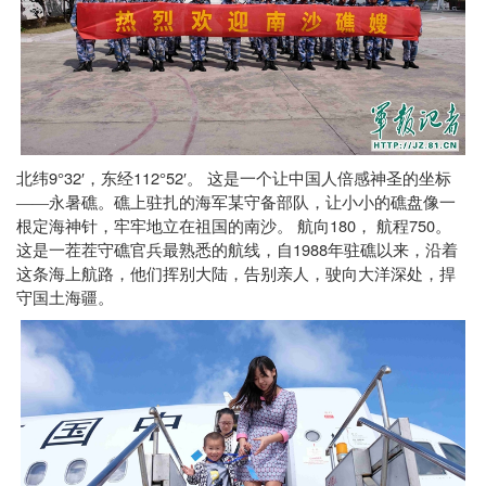
9
32
112
52
北纬
°
′，东经
°
′。 这是一个让中国人倍感神圣的坐标
——永暑礁。礁上驻扎的海军某守备部队，让小小的礁盘像一
180
750
根定海神针，牢牢地立在祖国的南沙。 航向
，
航程
。
1988
这是一茬茬守礁官兵最熟悉的航线，自
年驻礁以来，沿着
这条海上航路，他们挥别大陆，告别亲人，驶向大洋深处，捍
守国土海疆。