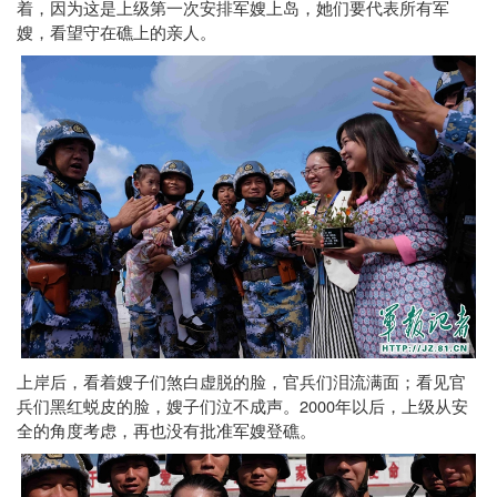
着，因为这是上级第一次安排军嫂上岛，她们要代表所有军
嫂，看望守在礁上的亲人。
上岸后，看着嫂子们煞白虚脱的脸，官兵们泪流满面；看见官
2000
兵们黑红蜕皮的脸，嫂子们泣不成声。
年以后，上级从安
全的角度考虑，再也没有批准军嫂登礁。