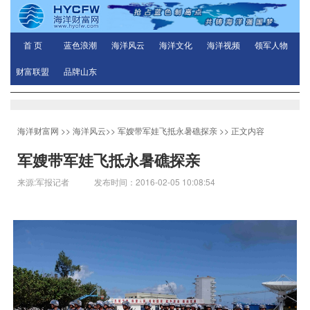
首 页
蓝色浪潮
海洋风云
海洋文化
海洋视频
领军人物
财富联盟
品牌山东
海洋财富网
>>
海洋风云
>>
军嫂带军娃飞抵永暑礁探亲
>> 正文内容
军嫂带军娃飞抵永暑礁探亲
来源:军报记者 发布时间：2016-02-05 10:08:54