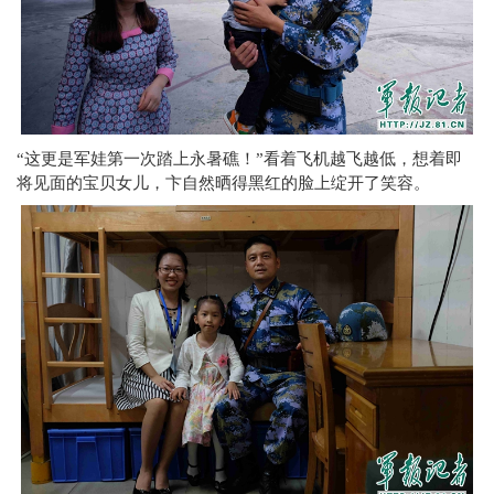
“这更是军娃第一次踏上永暑礁！”看着飞机越飞越低，想着即
将见面的宝贝女儿，卞自然晒得黑红的脸上绽开了笑容。