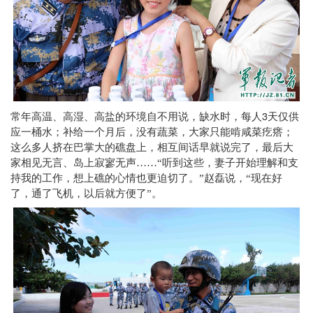
3
常年高温、高湿、高盐的环境自不用说，缺水时，每人
天仅供
应一桶水；补给一个月后，没有蔬菜，大家只能啃咸菜疙瘩；
这么多人挤在巴掌大的礁盘上，相互间话早就说完了，最后大
家相见无言、岛上寂寥无声……“听到这些，妻子开始理解和支
持我的工作，想上礁的心情也更迫切了。”赵磊说，“现在好
了，通了飞机，以后就方便了”。