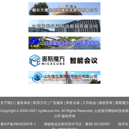
关于我们
|
服务条款
|
联系方式
|
广告服务
|
商务洽谈
|
工作机会
|
版权所有
|
麦斯魔方
Copyright © 2004-2021 hycfw.com Inc. All Rights Reserved. 山东海洋网络科技有限
公司 版权所有
鲁ICP备09042200号-1
增值电信业务经营许可证：鲁B2-20120067
技术支
持：MofyiStudio