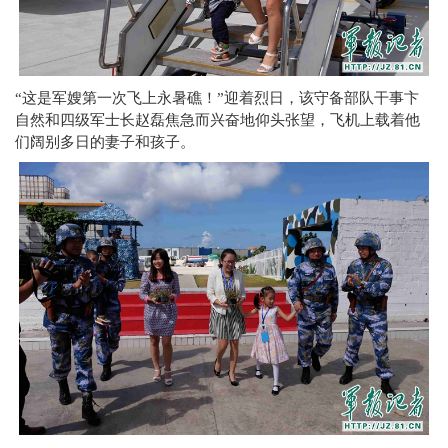
“这是军嫂第一次飞上永暑礁！”迎着烈日，该守备部队干事卞
自然和四级军士长赵磊焦急而兴奋地仰头张望，飞机上载着他
们阔别多日的妻子和孩子。