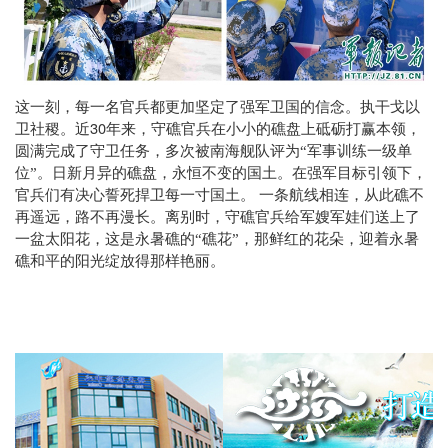
这一刻，每一名官兵都更加坚定了强军卫国的信念。执干戈以
30
卫社稷。近
年来，守礁官兵在小小的礁盘上砥砺打赢本领，
圆满完成了守卫任务，多次被南海舰队评为“军事训练一级单
位”。日新月异的礁盘，永恒不变的国土。在强军目标引领下，
官兵们有决心誓死捍卫每一寸国土。 一条航线相连，从此礁不
再遥远，路不再漫长。离别时，守礁官兵给军嫂军娃们送上了
一盆太阳花，这是永暑礁的“礁花”，那鲜红的花朵，迎着永暑
礁和平的阳光绽放得那样艳丽。