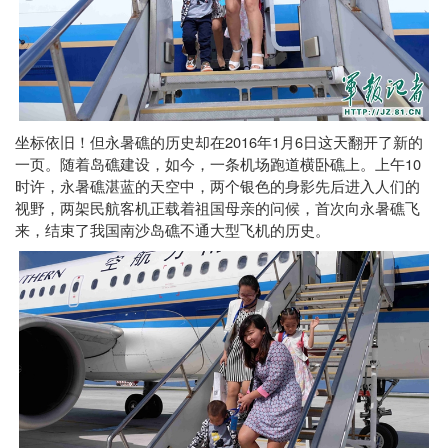
2016
1
6
坐标依旧！但永暑礁的历史却在
年
月
日这天翻开了新的
10
一页。随着岛礁建设，如今，一条机场跑道横卧礁上。上午
时许，永暑礁湛蓝的天空中，两个银色的身影先后进入人们的
视野，两架民航客机正载着祖国母亲的问候，首次向永暑礁飞
来，结束了我国南沙岛礁不通大型飞机的历史。