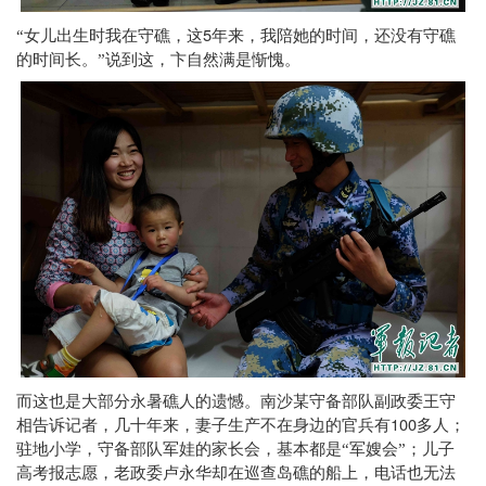
5
“女儿出生时我在守礁，这
年来，我陪她的时间，还没有守礁
的时间长。”说到这，卞自然满是惭愧。
而这也是大部分永暑礁人的遗憾。南沙某守备部队副政委王守
100
相告诉记者，几十年来，妻子生产不在身边的官兵有
多人；
驻地小学，守备部队军娃的家长会，基本都是“军嫂会”；儿子
高考报志愿，老政委卢永华却在巡查岛礁的船上，电话也无法