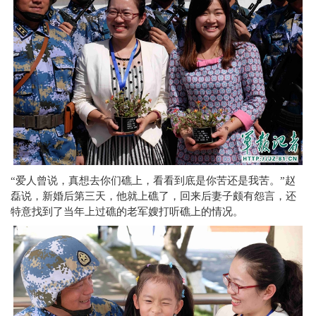
“爱人曾说，真想去你们礁上，看看到底是你苦还是我苦。”赵
磊说，新婚后第三天，他就上礁了，回来后妻子颇有怨言，还
特意找到了当年上过礁的老军嫂打听礁上的情况。