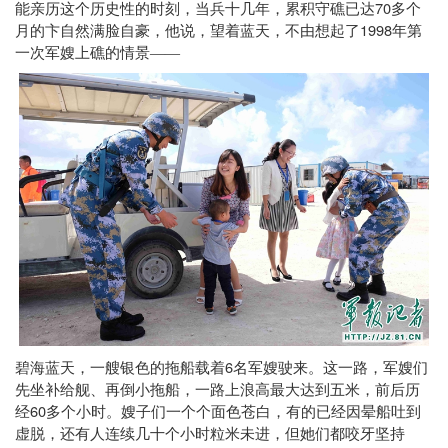
70
能亲历这个历史性的时刻，当兵十几年，累积守礁已达
多个
1998
月的卞自然满脸自豪，他说，望着蓝天，不由想起了
年第
一次军嫂上礁的情景——
6
碧海蓝天，一艘银色的拖船载着
名军嫂驶来。这一路，军嫂们
先坐补给舰、再倒小拖船，一路上浪高最大达到五米，前后历
60
经
多个小时。嫂子们一个个面色苍白，有的已经因晕船吐到
虚脱，还有人连续几十个小时粒米未进，但她们都咬牙坚持