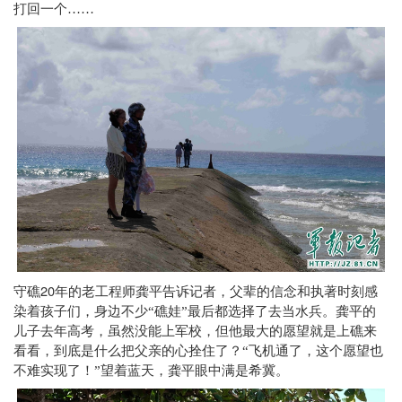
打回一个……
20
守礁
年的老工程师龚平告诉记者，父辈的信念和执著时刻感
染着孩子们，身边不少“礁娃”最后都选择了去当水兵。龚平的
儿子去年高考，虽然没能上军校，但他最大的愿望就是上礁来
看看，到底是什么把父亲的心拴住了？“飞机通了，这个愿望也
不难实现了！”望着蓝天，龚平眼中满是希冀。