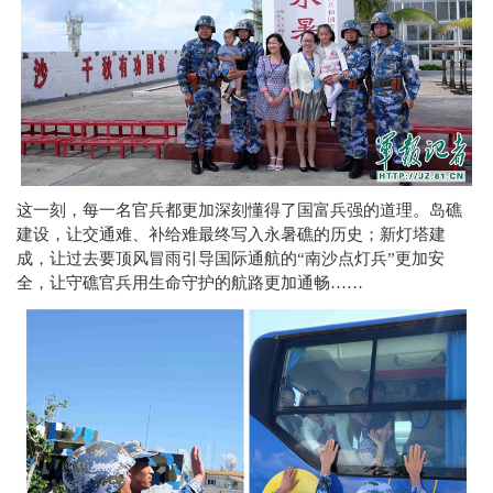
这一刻，每一名官兵都更加深刻懂得了国富兵强的道理。岛礁
建设，让交通难、补给难最终写入永暑礁的历史；新灯塔建
成，让过去要顶风冒雨引导国际通航的“南沙点灯兵”更加安
全，让守礁官兵用生命守护的航路更加通畅……