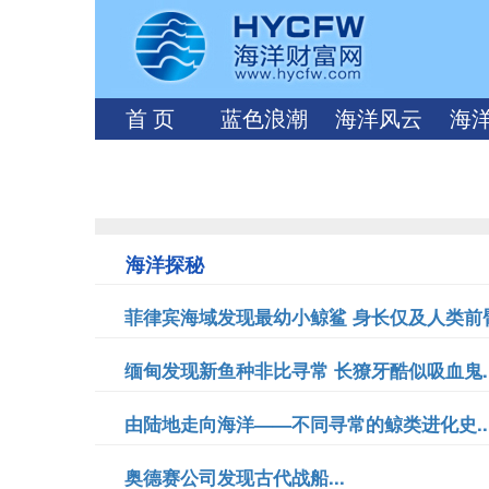
首 页
蓝色浪潮
海洋风云
海
海洋探秘
菲律宾海域发现最幼小鲸鲨 身长仅及人类前臂.
缅甸发现新鱼种非比寻常 长獠牙酷似吸血鬼..
由陆地走向海洋——不同寻常的鲸类进化史..
奥德赛公司发现古代战船...