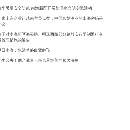
筑牢暑期安全防线 南海新区开展防溺水文明实践活动
一家山东企业让越南官员点赞，中国智慧渔业的出海密码是
什么
关于对南海新区海晏路、明珠西路部分路段实行限制通行交
通管理措施的通告
夏日南海：水清草盛白鹭翩飞
此生必去！烟台藏着一座风景绝美的顶级海岛