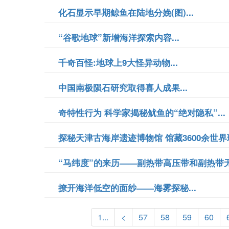
化石显示早期鲸鱼在陆地分娩(图)...
“谷歌地球”新增海洋探索内容...
千奇百怪:地球上9大怪异动物...
中国南极陨石研究取得喜人成果...
奇特性行为 科学家揭秘鱿鱼的“绝对隐私”...
探秘天津古海岸遗迹博物馆 馆藏3600余世界珍
“马纬度”的来历——副热带高压带和副热带无风
撩开海洋低空的面纱——海雾探秘...
1...
<
57
58
59
60