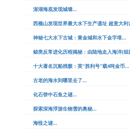
澎湖海底发现城墙...
西樵山发现世界最大水下生产遗址 超意大利古城
神秘七大水下古城：黄金城和水下金字塔...
鲸类反常进化历程揭秘：由陆地走入海洋(组图)
十大著名沉船残骸：英“胜利号”载4吨金币...
古老的海水到哪里去了...
化石饼中石鱼之谜...
探索深海浮游生物雪的奥秘...
海怪之谜...