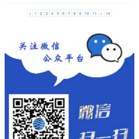
<
1
2
3
4
5
6
7
8
9
10
11
>
14