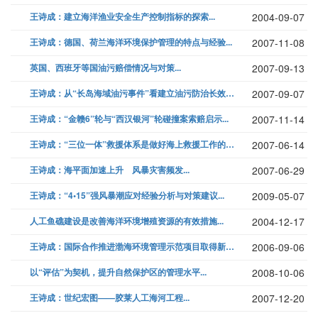
王诗成：建立海洋渔业安全生产控制指标的探索...
2004-09-07
王诗成：德国、荷兰海洋环境保护管理的特点与经验...
2007-11-08
英国、西班牙等国油污赔偿情况与对策...
2007-09-13
王诗成：从“长岛海域油污事件”看建立油污防治长效机制的紧迫性...
2007-09-07
王诗成：“金赣6”轮与“西汉银河”轮碰撞案索赔启示...
2007-11-14
王诗成：“三位一体”救援体系是做好海上救援工作的重要保障...
2007-06-14
王诗成：海平面加速上升 风暴灾害频发...
2007-06-29
王诗成：“4•15”强风暴潮应对经验分析与对策建议...
2009-05-07
人工鱼礁建设是改善海洋环境增殖资源的有效措施...
2004-12-17
王诗成：国际合作推进渤海环境管理示范项目取得新成效...
2006-09-06
以“评估”为契机，提升自然保护区的管理水平...
2008-10-06
王诗成：世纪宏图——胶莱人工海河工程...
2007-12-20