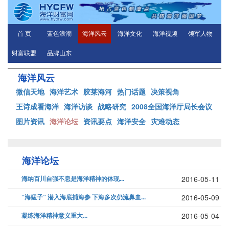
首 页
蓝色浪潮
海洋风云
海洋文化
海洋视频
领军人物
财富联盟
品牌山东
海洋风云
微信天地
海洋艺术
胶莱海河
热门话题
决策视角
王诗成看海洋
海洋访谈
战略研究
2008全国海洋厅局长会议
图片资讯
海洋论坛
资讯要点
海洋安全
灾难动态
海洋论坛
海纳百川自强不息是海洋精神的体现...
2016-05-11
“海猛子” 潜入海底捕海参 下海多次仍流鼻血...
2016-05-09
凝练海洋精神意义重大...
2016-05-04