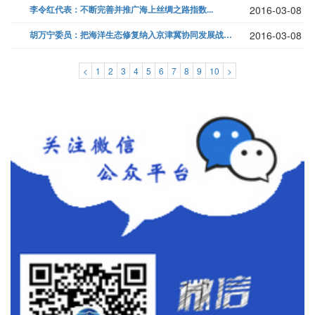
李令红代表：不断完善并推广海上丝绸之路指数...
2016-03-08
胡万宁委员：把海洋生态修复纳入京津冀协同发展战略...
2016-03-08
<
1
2
3
4
5
6
7
8
9
10
>