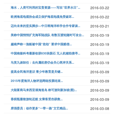
海水，人类可利用的宝贵资源——写在“世界水日”...
2016-03-22
欧洲海底电缆协会成立保护海底电缆免受破坏...
2016-03-22
迈向未来的坚实脚步—中日韩海洋科学合作专家谈...
2016-03-21
美称中国悄悄扩充海军陆战队 有数百渡轮随时可攻台...
2016-03-19
越南声称一渔船被中国“抢劫” 要求中国赔偿...
2016-03-19
中国南极科考最新收获630块陨石 无人机辅助搜寻...
2016-03-19
马英九谈卸任：去向属机密仍会关心两岸关系...
2016-03-19
提高全民海洋意识 青少年教育是关键...
2016-03-09
2015年度海洋人物评选网络投票结束...
2016-03-09
大陆富商马来西亚填海造岛 称可游到新加坡(图)...
2016-03-09
香槟瓶塞致游轮迟航 女乘客受伤获救...
2016-03-09
席强委员：创作更多“一带一路”文艺精品...
2016-03-08