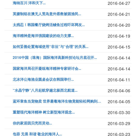
海纳百川 洋和天下...
2016-04-27
英摄制组在澳无人荒岛意外搭救被困渔民...
2016-04-21
太残忍！韩国餐厅烧烤活鳗鱼过程吓坏网友...
2016-04-20
海洋精神是海洋强国建设的动力支撑...
2016-04-19
如何妥善处置海域使用“非法”与“合理”的关系...
2016-04-15
2016中国（珠海）国际海洋高新科技论坛月底召开...
2016-04-14
国家海洋局召开凝练海洋精神专家研讨会...
2016-04-14
北冰洋公海渔业圆桌会议在韩国举行...
2016-04-11
“水晶宁静”八月起航穿越北极西北航道...
2016-04-06
蓝环章鱼当宠物卖 世界最毒海洋生物竟能轻松网购到手？（图）...
2016-04-05
重塑现代海洋精神 树立新型海洋观念...
2016-03-30
你的家居因贝壳而灵动...
2016-03-29
包容 无畏 和谐 敬业的海洋人...
2016-03-23