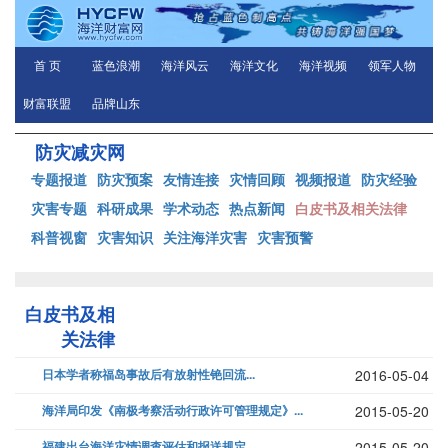
首 页
蓝色浪潮
海洋风云
海洋文化
海洋视频
领军人物
财富联盟
品牌山东
防灾减灾网
专题报道
防灾预案
友情连接
灾情回顾
视频报道
防灾经验
灾害专题
科研成果
学术动态
热点新闻
白皮书及相关法律
科普视窗
灾害知识
关注海洋灾害
灾害预警
白皮书及相
关法律
日本学者称福岛事故后有放射性铯回流...
2016-05-04
海洋局印发《南极考察活动行政许可管理规定》...
2015-05-20
福建出台海洋灾情调查评估和报送规定...
2015-05-20