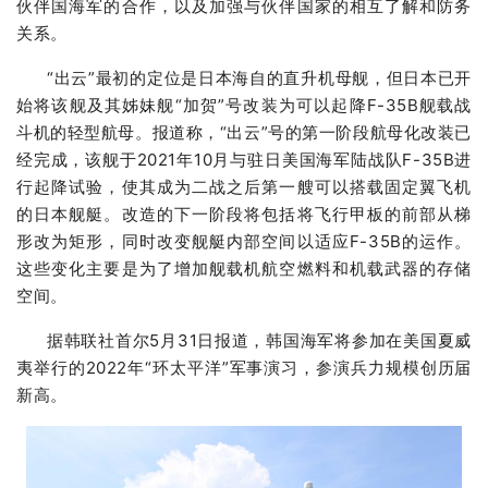
伙伴国海军的合作，以及加强与伙伴国家的相互了解和防务
关系。
“出云”最初的定位是日本海自的直升机母舰，但日本已开
始将该舰及其姊妹舰“加贺”号改装为可以起降F-35B舰载战
斗机的轻型航母。报道称，“出云”号的第一阶段航母化改装已
经完成，该舰于2021年10月与驻日美国海军陆战队F-35B进
行起降试验，使其成为二战之后第一艘可以搭载固定翼飞机
的日本舰艇。改造的下一阶段将包括将飞行甲板的前部从梯
形改为矩形，同时改变舰艇内部空间以适应F-35B的运作。
这些变化主要是为了增加舰载机航空燃料和机载武器的存储
空间。
据韩联社首尔5月31日报道，韩国海军将参加在美国夏威
夷举行的2022年“环太平洋”军事演习，参演兵力规模创历届
新高。