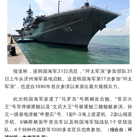
报道称，据韩国海军31日消息，“环太军演”参加部队31
日上午从济州海军基地启航。这是韩国海军第17次参加“环太
军演”，也是自1990年首次参演以来派出最大规模兵力。
此次韩国海军派遣了“马罗岛”号两栖攻击舰、“世宗大
王”号导弹驱逐舰以及“文武大王”号驱逐舰三艘舰艇参演。孙
元一级柴电潜艇“申乭石”号、1架P-3海上巡逻机、2架山猫直
升机、9辆两栖装甲突击车以及韩国海军陆战队1个登陆连
队、4个特种作战群等1000多名官兵也将参加。（
综合自：环