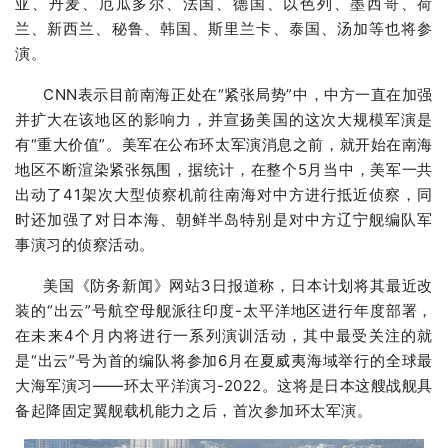
亚、丹麦、厄瓜多尔、法国、德国、以色列、墨西哥、荷
兰、新西兰、秘鲁、韩国、斯里兰卡、泰国、汤加等也将参
演。
CNN表示目前南海正处在“
紧张局势”中，中方一直在加强
并扩大在该地区的影响力，并宣扬美国的这次大规模军演是
有“重大价值”。美军在公布环太军演消息之前，就开始在南海
地区不断渲染紧张氛围，据统计，在整个5月当中，美军一共
出动了41架次大型侦察机前往南海对中方进行抵近侦察，同
时还加强了对日本海、朝鲜半岛特别是对中方辽宁舰编队军
事演习的侦察活动。
美国《防务新闻》网站3日报道称，日本计划将其最近改
装的“出云”号航空母舰派往印度-太平洋地区进行年度部署，
在未来4个月内将进行一系列演训活动，其中最受关注的就
是“出云”号为首的编队将参加6月在夏威夷海域举行的全球最
大海军演习——环太平洋演习-2022。这将是日本这艘战舰具
备起降固定翼舰载机能力之后，首次参加环太军演。