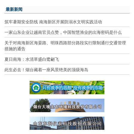
最新新闻
筑牢暑期安全防线 南海新区开展防溺水文明实践活动
一家山东企业让越南官员点赞，中国智慧渔业的出海密码是什么
关于对南海新区海晏路、明珠西路部分路段实行限制通行交通管理
措施的通告
夏日南海：水清草盛白鹭翩飞
此生必去！烟台藏着一座风景绝美的顶级海岛