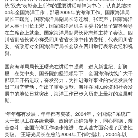
统“双先”表彰会上所作的重要讲话精神为中心，认真总结20
04年全国海洋工作，部署2005年的海洋工作。国家海洋局
局长王曙光，国家海洋局副局长陈连增、张宏声，国家海洋
局人事司司长王宏，国家海洋局机关党委书记吕子耀等领导
在主席台上就坐。国家海洋局副局长孙志辉主持了会议。四
川省副省长黄小祥受四川省省长张中伟的委托，代表四川省
委、省政府对全国海洋厅局长会议在四川举行表示欢迎和祝
贺。
国家海洋局局长王曙光在讲话中强调，进入新世纪、新阶
段，在党中央、国务院的坚强领导下，全国海洋战线广大干
部职工开拓进取，奋发努力，为推进海洋事业的快速发展付
出了艰辛劳动，作出了重要贡献。海洋在国民经济和社会发
展中的地位日益突出，海洋工作已步入历史上最好的发展时
期。
“年年都有发展，年年都有突破。2004年，全国海洋系统广
大干部职工在各级党委、政府的正确领导下，同心同德，艰
苦奋斗，全国海洋工作稳步推进，在某些方面实现了历史性
突破。”王曙光局长在总结2004年工作时指出，2004年以