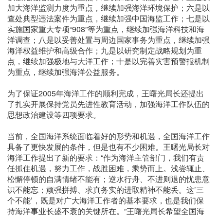
加大海洋监测力度为重点，继续加强海洋环境保护；六是以
查处典型违法案件为重点，继续加强中国海监工作；七是以
实施国家重大专项“908”等为重点，继续加强海洋科技和海
洋调查；八是以妥善处置与周边国家事务为重点，继续加强
海洋权益维护和高级合作；九是以研究制定战略规划为重
点，继续加强极地与大洋工作；十是以完善灾害预警报机制
为重点，继续加强海洋公益服务。
为了保证2005年海洋工作的顺利完成，王曙光局长还提出
了扎实开展保持党员先进性教育活动，加强海洋工作队伍的
思想政治建设等四项要求。
当前，全国海洋系统面临着好的形势和机遇，全国海洋工作
具备了更快发展的条件，但是也有不少困难。王曙光局长对
海洋工作提出了新的要求：“作为海洋主管部门，我们有责
任抓住机遇，努力工作，战胜困难，乘势而上。浅尝辄止、
松懈停顿的自满情绪不能有；逆水行舟、不进则退的忧患意
识不能忘；顽强拼搏、求真务实的进取精神不能丢。这’三
个不能’，既是对广大海洋工作者的基本要求，也是我们保
持海洋事业长盛不衰的关键所在。”王曙光局长希望全国海