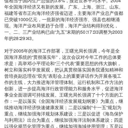
值相当于国内生产总值的3.8%，接近世界平均水平。2004
年全国海洋经济又有新的发展。广东、上海、浙江、山东、
福建等省市正向海洋经济强省迈进，主要海洋产业总产值都
已突破1000亿元，一批新的海洋经济强市、强县也相继涌
现。海洋产业布局更趋于合理，海洋产业结构得到优化，
一、二、三产业结构已由“九五”末期的50∶17∶33调整为2003
年的28∶29∶43。
对于2005年的海洋工作部署，王曙光局长强调，今年是全
国海洋系统的“贯彻落实年”，这次会议对今年工作的总体要
求是：高举邓小平理论和“三个代表”重要思想的伟大旗帜，
树立和落实科学发展观，把认真贯彻落实国务院通知精神和
曾培炎副总理在“双先”表彰会上的重要讲话作为开展各项工
作的主线，大力推进海洋管理体制、运行机制和工作方法的
创新，进一步提高海洋行政管理能力和服务水平，促进海洋
事业全面谐调可持续发展。王曙光局长强调了十个方面的工
作：一是以落实《全国海洋经济发展规划纲要》为重点，继
续推动海洋经济快速健康发展；二是以编制“十一五”规划为
重点，继续加强海洋规划体系建设；三是以促进《海岛保护
与利用法》出台为重点，继续加强海洋法制体系建设；四是
以强化规范化管理为重点，继续加强海域使用管理；五是以