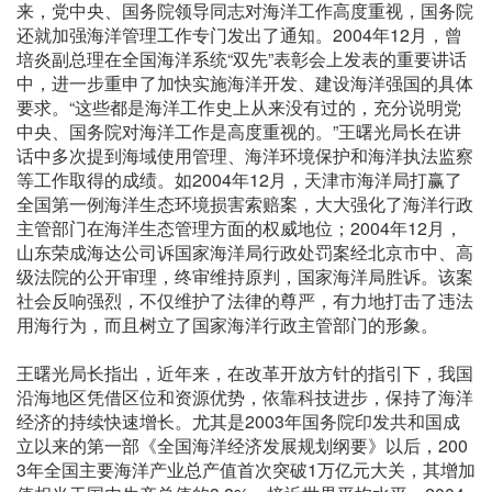
来，党中央、国务院领导同志对海洋工作高度重视，国务院
还就加强海洋管理工作专门发出了通知。2004年12月，曾
培炎副总理在全国海洋系统“双先”表彰会上发表的重要讲话
中，进一步重申了加快实施海洋开发、建设海洋强国的具体
要求。“这些都是海洋工作史上从来没有过的，充分说明党
中央、国务院对海洋工作是高度重视的。”王曙光局长在讲
话中多次提到海域使用管理、海洋环境保护和海洋执法监察
等工作取得的成绩。如2004年12月，天津市海洋局打赢了
全国第一例海洋生态环境损害索赔案，大大强化了海洋行政
主管部门在海洋生态管理方面的权威地位；2004年12月，
山东荣成海达公司诉国家海洋局行政处罚案经北京市中、高
级法院的公开审理，终审维持原判，国家海洋局胜诉。该案
社会反响强烈，不仅维护了法律的尊严，有力地打击了违法
用海行为，而且树立了国家海洋行政主管部门的形象。
王曙光局长指出，近年来，在改革开放方针的指引下，我国
沿海地区凭借区位和资源优势，依靠科技进步，保持了海洋
经济的持续快速增长。尤其是2003年国务院印发共和国成
立以来的第一部《全国海洋经济发展规划纲要》以后，200
3年全国主要海洋产业总产值首次突破1万亿元大关，其增加