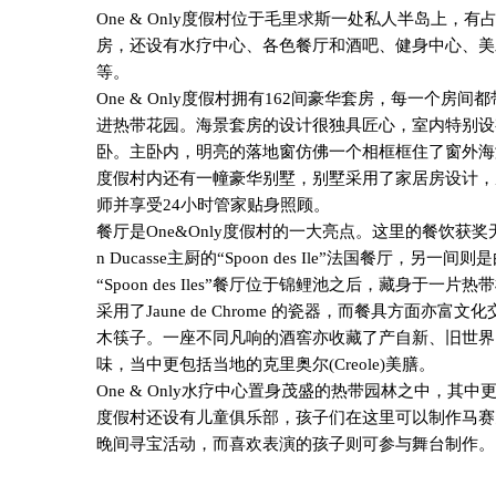
One & Only
度假村位于毛里求斯一处私人半岛上，有
房，还设有水疗中心、各色餐厅和酒吧、健身中心、美
等。
One & Only
度假村拥有
162
间豪华套房，每一个房间都
进热带花园。海景套房的设计很独具匠心，室内特别设
卧。主卧内，明亮的落地窗仿佛一个相框框住了窗外海
度假村内还有一幢豪华别墅，别墅采用了家居房设计，
师并享受
24
小时管家贴身照顾。
餐厅是
One&Only
度假村的一大亮点。这里的餐饮获奖
n Ducasse
主厨的“
Spoon des Ile
”法国餐厅，另一间则
“
Spoon des Iles
”餐厅位于锦鲤池之后，藏身于一片热
采用了
Jaune de Chrome
的瓷器，而餐具方面亦富文化
木筷子。一座不同凡响的酒窖亦收藏了产自新、旧世界
味，当中更包括当地的克里奥尔
(Creole)
美膳。
One & Only
水疗中心置身茂盛的热带园林之中，其中
度假村还设有儿童俱乐部，孩子们在这里可以制作马赛
晚间寻宝活动，而喜欢表演的孩子则可参与舞台制作。