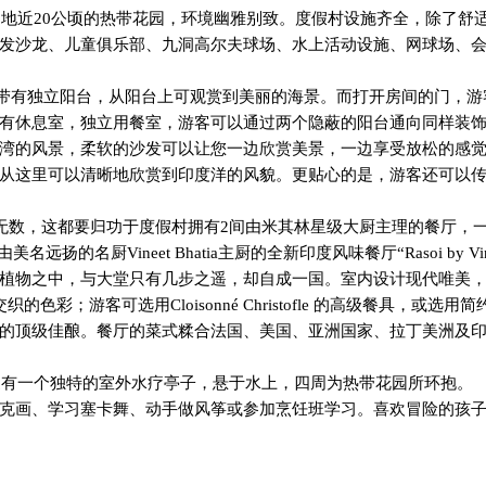
占地近
20
公顷的热带花园，环境幽雅别致。度假村设施齐全，除了舒
发沙龙、儿童俱乐部、九洞高尔夫球场、水上活动设施、网球场、
带有独立阳台，从阳台上可观赏到美丽的海景。而打开房间的门，游
有休息室，独立用餐室，游客可以通过两个隐蔽的阳台通向同样装
湾的风景，柔软的沙发可以让您一边欣赏美景，一边享受放松的感
从这里可以清晰地欣赏到印度洋的风貌。更贴心的是，游客还可以
无数，这都要归功于度假村拥有
2
间由米其林星级大厨主理的餐厅，
是由美名远扬的名厨
Vineet Bhatia
主厨的全新印度风味餐厅“
Rasoi by Vi
带植物之中，与大堂只有几步之遥，却自成一国。室内设计现代唯美
交织的色彩；游客可选用
Cloisonn
é
Christofle
的高级餐具，或选用简
的顶级佳酿。餐厅的菜式糅合法国、美国、亚洲国家、拉丁美洲及
更有一个独特的室外水疗亭子，悬于水上，四周为热带花园所环抱。
克画、学习塞卡舞、动手做风筝或参加烹饪班学习。喜欢冒险的孩