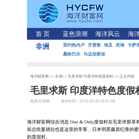
首 页
蓝色浪潮
海洋风云
海
非洲
里约热内卢
开普敦
埃及
死海
卡萨
桑给巴尔
马达加斯加
海洋财富网
>>
非洲
>>
毛里求斯 印度洋特色度假村
>> 正文内容
毛里求斯 印度洋特色度假
来源:环球网 发布时间：2015-05-20 22:51:49
海洋财富网综合消息
One & Only
度假村在毛里求斯享
前总统曼德拉也是这里的常客，日本明星藤原纪香的蜜
的度假村。