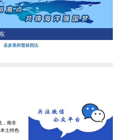
东
岛
圣多美和普林西比
此，南非
具本土特色