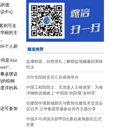
适的套
会议中心
客则可走
饰华丽的主
觉。
传叫个人厨
频道推荐
一间是
Alai
盐滩鲜蔬，自然馈礼｜解锁盐地碱蓬的美味
吃法
neet
”。
，餐桌摆设
大中专院校音乐汇在南海举办
约的棕榈
中国工程院院士、无党派人士侯保荣：为海
印度洋的风
洋钢铁设施披上“中国造”的防腐“金钟罩”
住建部中俄新城新区与数智住建技术交流会
议召开 泛华集团受邀参会并作主题分享
子还可参加
中国乒乓球俱乐部甲D比赛在南海新区正式
开赛