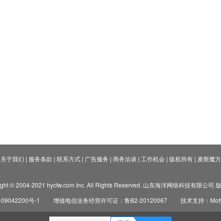
关于我们
|
服务条款
|
联系方式
|
广告服务
|
商务洽谈
|
工作机会
|
版权所有
|
麦斯魔方
ight © 2004-2021 hycfw.com Inc. All Rights Reserved. 山东海洋网络科技有限公
09042200号-1
增值电信业务经营许可证：鲁B2-20120067
技术支持：Mofyi