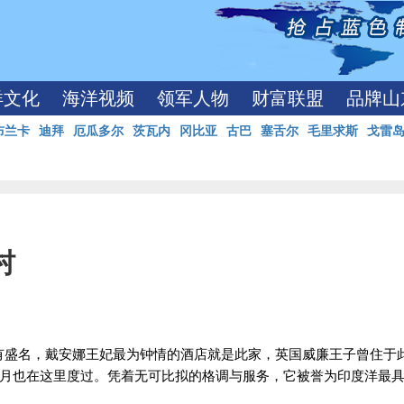
洋文化
海洋视频
领军人物
财富联盟
品牌山
布兰卡
迪拜
厄瓜多尔
茨瓦内
冈比亚
古巴
塞舌尔
毛里求斯
戈雷
村
有盛名，戴安娜王妃最为钟情的酒店就是此家，英国威廉王子曾住于
月也在这里度过。凭着无可比拟的格调与服务，它被誉为印度洋最