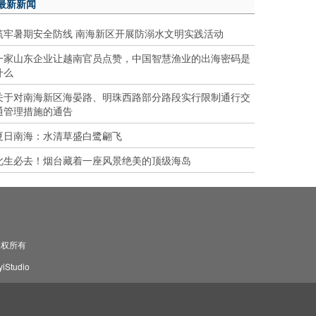
最新新闻
筑牢暑期安全防线 南海新区开展防溺水文明实践活动
一家山东企业让越南官员点赞，中国智慧渔业的出海密码是
什么
关于对南海新区海晏路、明珠西路部分路段实行限制通行交
通管理措施的通告
夏日南海：水清草盛白鹭翩飞
此生必去！烟台藏着一座风景绝美的顶级海岛
司 版权所有
Studio