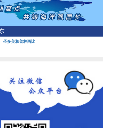
东
岛
圣多美和普林西比