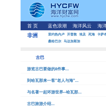
首 页
蓝色浪潮
海洋风云
海
非洲
里约热内卢
开普敦
埃及
死海
卡萨
桑给巴尔
马达加斯加
古巴
游览古巴要做的8件事...
到哈瓦那来一客"老人与海"...
与名著一起环游世界--哈瓦那...
古巴旅游介绍...