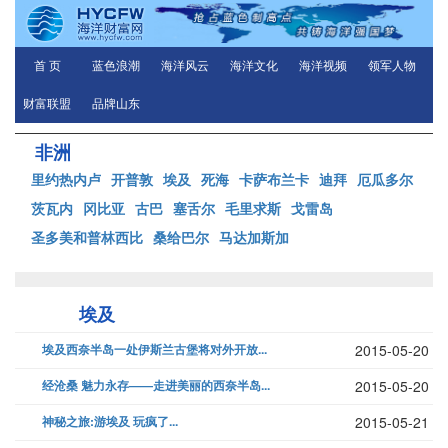
首 页
蓝色浪潮
海洋风云
海洋文化
海洋视频
领军人物
财富联盟
品牌山东
非洲
里约热内卢
开普敦
埃及
死海
卡萨布兰卡
迪拜
厄瓜多尔
茨瓦内
冈比亚
古巴
塞舌尔
毛里求斯
戈雷岛
圣多美和普林西比
桑给巴尔
马达加斯加
埃及
埃及西奈半岛一处伊斯兰古堡将对外开放...
2015-05-20
经沧桑 魅力永存——走进美丽的西奈半岛...
2015-05-20
神秘之旅:游埃及 玩疯了...
2015-05-21