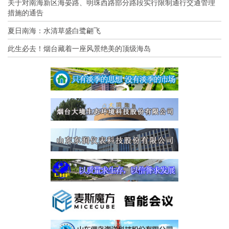
关于对南海新区海晏路、明珠西路部分路段实行限制通行交通管理
措施的通告
夏日南海：水清草盛白鹭翩飞
此生必去！烟台藏着一座风景绝美的顶级海岛