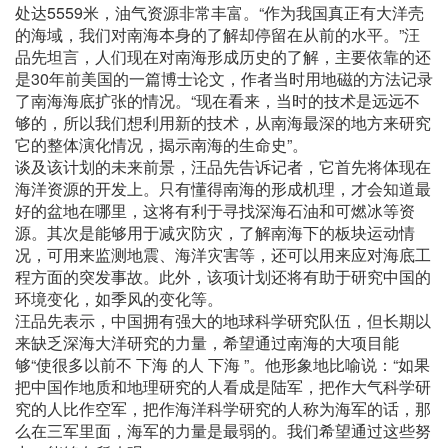
处达5559米，油气资源非常丰富。“作为我国真正有大洋壳
的海域，我们对南海本身的了解却停留在从前的水平。”汪
品先坦言，人们现在对南海形成历史的了解，主要依靠的还
是30年前美国的一篇博士论文，作者当时用地磁的方法记录
了南海海底扩张的情况。“现在看来，当时的技术是远远不
够的，所以我们想利用新的技术，从南海最深的地方来研究
它的整体演化情况，揭示南海的生命史”。
谈及该计划的未来前景，汪品先告诉记者，它首先将体现在
海洋资源的开发上。只有懂得南海的形成机理，才会知道最
好的盆地在哪里，这将有利于寻找深海石油和可燃冰等资
源。其次是能够用于减灾防灾，了解南海下的板块运动情
况，可用来监测地震、海洋灾害等，还可以用来应对海底工
程方面的突发事故。此外，该项计划还将有助于研究中国的
环境变化，如季风的变化等。
汪品先表示，中国拥有强大的地球科学研究队伍，但长期以
来缺乏深海大洋研究的力量，希望通过南海的大项目能
够“使很多以前不 下海 的人 下海 ”。他形象地比喻说：“如果
把中国作地质和地理研究的人看成是陆军，把作大气科学研
究的人比作空军，把作海洋科学研究的人称为海军的话，那
么在三军里面，海军的力量是最弱的。我们希望通过这些努