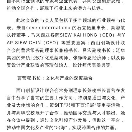
自不同行业领域的专家与企业代表，共同交流创新思维，
推动全球合作，展现了行业未来的潜力与机遇。
此次会议的与会人员包括了多个领域的行业领袖与代
表。来自
seven
international
的石立艳董事长、秦淑敏
执行董事，
马来西亚客商
SIEW KAI HONG
（
CEO
）与
Y
AP SIEW CHIN
（
CFO
）等
重要
嘉宾
；西山创新设计联
合会的曹营常务副理事长兼秘书长、吕宏副秘书长；泛华
集团的朱镇北数字化总架构师、张静峰总经济师；以及得
赞设计产业联盟的郭瑞创始人、
设计师代表
侯勇等。
曹营秘书长：文化与产业的深度融合
西山创新设计联合会常务副理事长兼秘书长曹营在发
言中分享了当前的主要工作方向，特别是通过与文化、产
业及大使馆的合作，策划了
“
郑和下西洋展
”
等重要活动，
并与高职院校展开了合作，推动国际交流与人才输出。
她
在会议中
提到，通过文化引领产业发展，借助这一平台，
推动中国文化及产业的
“
出海
”
，实现跨国合作的共赢。