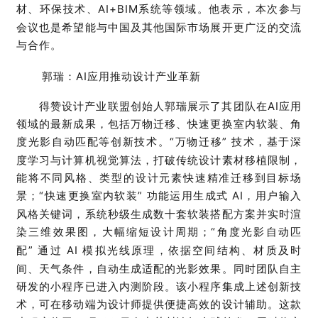
材、环保技术、
AI+BIM
系统等领域。他表示，本次参与
会议也是希望能与中国及其他国际市场展开更广泛的交流
与合作。
郭瑞：
AI应用推动设计产业革新
得赞设计产业联盟创始人郭瑞展示了其团队在
AI
应用
领域的最新成果，包括万物迁移、快速更换室内软装、角
度光影自动匹配等创新技术
。
“
万物迁移
”
技术，基于深
度学习与计算机视觉算法，打破传统设计素材移植限制，
能将不同风格、类型的设计元素快速精准迁移到目标场
景；
“
快速更换室内软装
”
功能运用生成式
AI
，用户输入
风格关键词，系统秒级生成数十套软装搭配方案并实时渲
染三维效果图，大幅缩短设计周期；
“
角度光影自动匹
配
”
通过
AI
模拟光线原理，依据空间结构、材质及时
间、天气条件，自动生成适配的光影效果。
同时
团队自主
研发的小程序已进入内测阶段。该小程序集成上述创新技
术，可在移动端为设计师提供便捷高效的设计辅助。这款