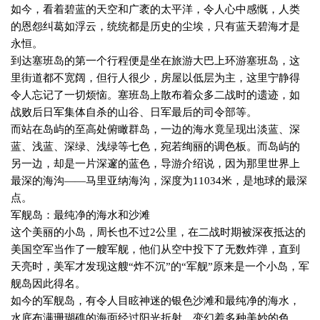
如今，看着碧蓝的天空和广袤的太平洋，令人心中感慨，人类
的恩怨纠葛如浮云，统统都是历史的尘埃，只有蓝天碧海才是
永恒。
到达塞班岛的第一个行程便是坐在旅游大巴上环游塞班岛，这
里街道都不宽阔，但行人很少，房屋以低层为主，这里宁静得
令人忘记了一切烦恼。塞班岛上散布着众多二战时的遗迹，如
战败后日军集体自杀的山谷、日军最后的司令部等。
而站在岛屿的至高处俯瞰群岛，一边的海水竟呈现出淡蓝、深
蓝、浅蓝、深绿、浅绿等七色，宛若绚丽的调色板。而岛屿的
另一边，却是一片深邃的蓝色，导游介绍说，因为那里世界上
最深的海沟——马里亚纳海沟，深度为
11034
米，是地球的最深
点。
军舰岛：最纯净的海水和沙滩
这个美丽的小岛，周长也不过
2
公里，在二战时期被深夜抵达的
美国空军当作了一艘军舰，他们从空中投下了无数炸弹，直到
天亮时，美军才发现这艘“炸不沉”的“军舰”原来是一个小岛，军
舰岛因此得名。
如今的军舰岛，有令人目眩神迷的银色沙滩和最纯净的海水，
水底布满珊瑚礁的海面经过阳光折射，变幻着多种美妙的色