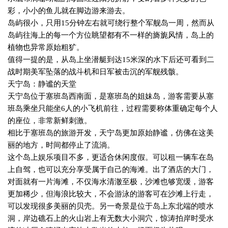
彩，小小的鱼儿就在脚边游来游去。
岛屿很小，只用
15
分钟左右就可绕行整个军舰岛一周，然而从
岛屿往海上的每一个方位眺望都有不一样的旖旎风情，岛上的
植物也异常原始粗犷。
值得一提的是，从岛上坐潜艇到达
15
米深的水下后还可看到二
战时期美军坠落的战斗机和日军被击沉的军舰残骸。
天宁岛：静谧的天堂
天宁岛位于塞班岛西南面，是塞班岛的姐妹岛，游客需要从塞
班岛乘坐只能坐
6
人的小飞机前往，过程需要称体重确定每个人
的座位，非常新鲜刺激。
相比于塞班岛的旅游开发，天宁岛更加原始静谧，仿佛在这美
丽的地方，时间都停止了流淌。
这个岛上娱乐项目不多，更适合休闲度假。可以租一辆车在岛
上自驾，也可以充分享受属于自己的海滩。出了酒店的大门，
对面就有一片海滩，不仅海水清澈至极，沙滩也够宽缓，游客
更加稀少，但海浪比较大，不会游泳的游客可在沙滩上行走，
可以发现很多美丽的贝壳。另一奇景是位于岛上东北端的喷水
洞，岸边礁石上的火山岩上有无数大小洞穴，惊涛拍岸时受水