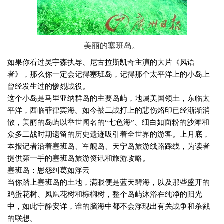
美丽的塞班岛。
如果你看过吴宇森执导、尼古拉斯凯奇主演的大片《风语
者》，那么你一定会记得塞班岛，记得那个太平洋上的小岛上
曾经发生过的惨烈战役。
这个小岛是马里亚纳群岛的主要岛屿，地属美国领土，东临太
平洋，西临菲律宾海。如今被二战打上的悲伤烙印已经渐渐消
散，美丽的岛屿以举世闻名的“七色海”、细白如面粉的沙滩和
众多二战时期遗留的历史遗迹吸引着全世界的游客。上月底，
本报记者沿着塞班岛、军舰岛、天宁岛旅游线路踩线，为读者
提供第一手的塞班岛旅游资讯和旅游攻略。
塞班岛：恩怨纠葛如浮云
当你踏上塞班岛的土地，满眼便是蓝天碧海，以及那些盛开的
鸡蛋花树、凤凰花树和棕榈树，整个岛屿沐浴在纯净的阳光
中，如此宁静安详，谁的脑海中都不会浮现出有关战争和杀戮
的联想。