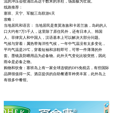
流的冲压会喷涌出高达十数米的水柱，场面极为壮观。
线路推荐：
塞班、天宁、军舰三岛联游
6
天
攻略：
当地居民和语言： 当地居民是查莫洛族和卡若兰族，岛屿的人
口大约有
7
万
5
千人，这里除了原住民外，还有日本人、韩国
人、菲律宾人和中国人，汉语基本上可以解决大部分问题。
气候与穿着：属热带海洋性气候，一年中气温没有太多变化，
平均气温是
29
℃，穿着短袖和凉鞋即可，可带一件薄薄的外
套。墨镜及防晒用品为必备物。此外天气变化比较突然，因此
雨伞是必备之物。
购物和饮食：塞班岛上有一家全球连锁的
DFS
免税店，有些国际
品牌很值得一买。酒店提供的自助餐通常种类丰富，此外岛上
有很多中餐馆。