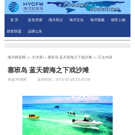
首 页
蓝色浪潮
海洋风云
海洋文化
海洋视频
领军人物
财富联盟
品牌山东
海洋财富网
>>
大洋洲
>>
塞班岛 蓝天碧海之下戏沙滩
>> 正文内容
塞班岛 蓝天碧海之下戏沙滩
来源:环球网 发布时间：2015-05-20 23:43:58