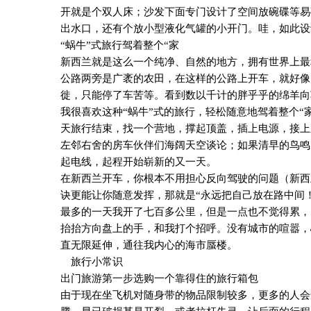
开就是个双人床；沙发下面专门设计了空间放碗碟等易
出水口，还有个放小型液化气罐的小开门。哇，如此设
“蜗牛”式旅行驾着整个“家
新西兰就是这么一个纯净、自然的地方，拥有世界上最
公路两旁是广袤的农田，在这样的公路上开车，就好像
徙，只能停了车苦等。看到数以千计的胖乎乎的绵羊向
我很喜欢这种“蜗牛”式的旅行，轻松随意地驾着整个
天旅行结束，找一个营地，撑起顶盖，插上电源，接上
左邻右舍的房车伙伴们海阔天空谈论；如果清早的鸟鸣
起电线，起程开始崭新的又一天。
在新西兰开车，你根本不用担心反向驾驶的问题（新西
诀更能让你随意发挥，那就是“永远把自己放在路中间
最多的一天我开了七百多公里，但是一点也不觉得累，
抬抬方向盘上的手，和我打个招呼。没有城市的喧嚣，
直无限延伸，通往我内心的海市蜃楼。
旅行小常识
出门旅游第一步选购一个靠得住的旅行箱包
由于现在坐飞机对随身带的物品限制较多，更多的人会