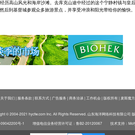
经历高山风光和海岸沙滩。去库克山途中经过的这个宁静村镇与皇
然后到基督城参观众多旅游景点，并享受冲浪和阳光带给你的愉快
关于我们
|
服务条款
|
联系方式
|
广告服务
|
商务洽谈
|
工作机会
|
版权所有
|
麦斯魔方
ight © 2004-2021 hycfw.com Inc. All Rights Reserved. 山东海洋网络科技有限公
09042200号-1
增值电信业务经营许可证：鲁B2-20120067
技术支持：Mofyi