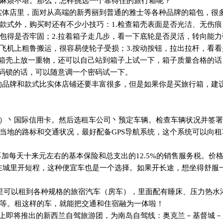
麻烦不堪。那么，怎样挑选一个靠得住的旅行箱呢？
实体店里，面对从高端的新秀丽到普通的雅士等各种品牌的箱包，很
款式外，购买时还有不少小技巧：
1.
检查箱壳表面是否光洁、无伤痕
包得是否牢固；
2.
拉着箱子走几步，看一下底轮是否灵活，转向能力
飞机上粗鲁搬运，很容易使轮子受损；
3.
按动按钮，拉出拉杆，看看
箱壳上放一重物，还可以自己站到箱子上试一下，箱子质量合格的话
码锁的话，可以随意调一个密码试一下。
的品牌和款式比实体店铺还要丰富很多，但是如果你是买旅行箱，建
）丶国际信用卡。然后选租车公司丶预定车辆。检查车辆状况并签署
当地的路标和交通状况，最好配备
GPS
导航系统，这个系统可以向租
再加每天十来元左右的基本保险和总支出的
12.5%
的销售服务税。价
在城里开短程，这种便宜车也是一个选择。如果开长途，想坐得舒服
里可以租到各种规格的旅宿汽车（房车），里面配有睡床、压力热水
等。租这样的车，就能把交通和住宿融为一体啦！
场上即将推出的新西兰自驾旅游团，为南岛自驾线：奥克兰－基督城