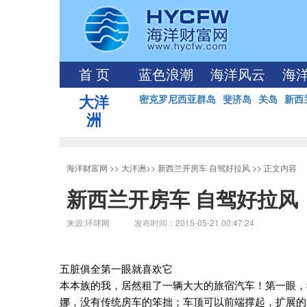
首 页
蓝色浪潮
海洋风云
海
大洋
密克罗尼西亚群岛
斐济岛
关岛
新西
洲
海洋财富网
>>
大洋洲
>>
新西兰开房车 自驾好拉风
>> 正文内容
新西兰开房车 自驾好拉风
来源:环球网 发布时间：2015-05-21 00:47:24
五脏俱全第一眼就喜欢它
本本族的我，居然租了一辆大大的旅宿汽车！第一眼，
娜，没有传统房车的笨拙；车顶可以前端撑起，扩展的