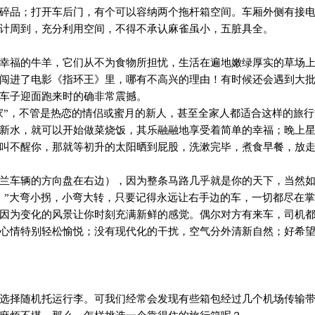
碎品；打开车后门，有个可以容纳两个拖杆箱空间。车厢外侧有接
计周到，充分利用空间，不得不承认麻雀虽小，五脏具全。
幸福的牛羊，它们从不为食物所担忧，生活在遍地嫩绿厚实的草场
闯进了电影《指环王》里，哪有不高兴的理由！有时候还会遇到大
车子迎面跑来时的确非常震撼。
“家”，不管是热恋的情侣或蜜月的新人，甚至全家人都适合这样的旅
新水，就可以开始做菜烧饭，其乐融融地享受着简单的幸福；晚上
叫不醒你，那就等初升的太阳晒到屁股，洗漱完毕，煮食早餐，放
兰车辆的方向盘在右边），因为整条马路几乎就是你的天下，当然
！”大弯小拐，小弯大转，只要记得永远让右手边的车，一切都尽在
因为变化的风景让你时刻充满新鲜的感觉。偶尔对方有来车，司机
心情特别轻松愉悦；没有现代化的干扰，空气分外清新自然；好希
选择随机托运行李。可我们经常会发现有些箱包经过几个机场传输