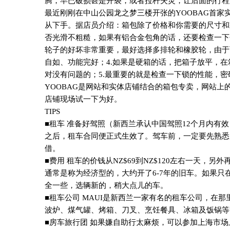
腾，早已破损甚是开裂，或者拉杆失灵，让后面的行程
最近刚刚在中山公园龙之梦三楼开张的
YOOBAG
首家
从下手。据店员介绍：箱包除了价格和你需要的尺寸和
否光滑不粗糙，如果有铝合金包角的话，还要检查一下
轮子的好坏非常重要，最好选择多排轮和橡胶轮，由于
自如、功能完好；
4.
如果是硬箱的话，把箱子放平，在
对没有问题的；
5.
最重要的就是检查一下锁的性能，密
YOOBAG
是网站和实体店铺结合的箱包专卖，网站上
店铺现场试一下为好。
TIPS
■租车 准备好驾照（新西兰承认中国驾照
12
个月内有效
之后，租车合同便正式生效了。驾车前，一定要先熟悉
借。
■费用 租车的价钱从
NZ$69
到
NZ$120
左右一天，另外
通常是称为经济型的，大约开了
6-7
年的旧车。如果只
全一些，选辆新的，稍大点儿的车。
■租车公司
MAUI
是新西兰一家有名的租车公司，在那
波炉、煤气罐、烤箱、刀叉、烹饪餐具、冰箱及饭锅等
■房车旅行团 如果嫌自助行太麻烦，可以参加上海市