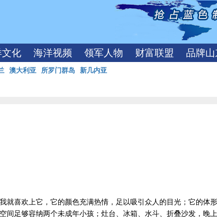
洋文化
海洋视频
领军人物
财富联盟
品牌山
兰
澳大利亚
所罗门群岛
新几内亚
我就喜欢上它，它的颜色充满热情，足以吸引众人的目光；它的体
空间足够容纳两个未成年小孩；灶台、冰箱、水斗、折叠沙发，晚