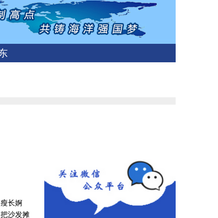
东
形瘦长婀
上把沙发摊