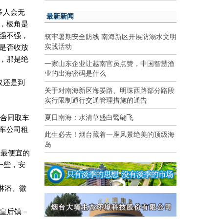
多人会无
最新新闻
，棱角是
筑牢暑期安全防线 南海新区开展防溺水文明
强不强，
实践活动
是否收放
，那是绝
一家山东企业让越南官员点赞，中国智慧渔
业的出海密码是什么
议还是到
关于对南海新区海晏路、明珠西路部分路段
实行限制通行交通管理措施的通告
夏日南海：水清草盛白鹭翩飞
合同取车
车公司租
此生必去！烟台藏着一座风景绝美的顶级海
岛
格最便宜的
一些，安
淋浴、微
－皇后镇－