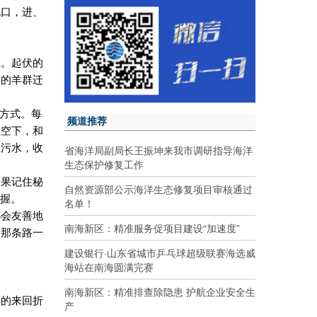
电口，进、
上。起伏的
批的羊群迁
行方式。每
频道推荐
星空下，和
走污水，收
省海洋局副局长王振坤来我市调研指导海洋
生态保护修复工作
如果记住秘
自然资源部公示海洋生态修复项目审核通过
掌握。
名单！
都会友善地
南海新区：精准服务促项目建设“加速度”
望那条路一
建设银行·山东省城市乒乓球超级联赛海选威
海站在南海圆满完赛
南海新区：精准排查除隐患 护航企业安全生
带的来回折
产