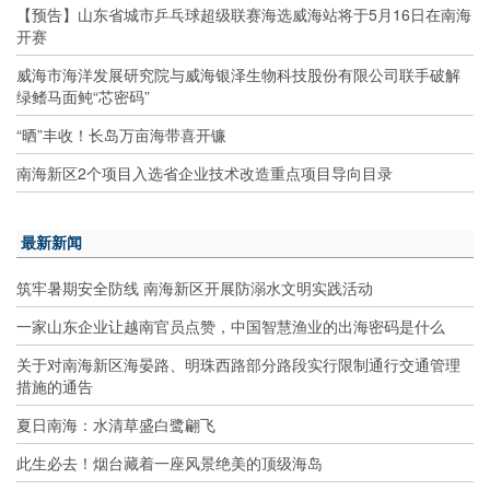
【预告】山东省城市乒乓球超级联赛海选威海站将于5月16日在南海
开赛
威海市海洋发展研究院与威海银泽生物科技股份有限公司联手破解
绿鳍马面鲀“芯密码”
“晒”丰收！长岛万亩海带喜开镰
南海新区2个项目入选省企业技术改造重点项目导向目录
最新新闻
筑牢暑期安全防线 南海新区开展防溺水文明实践活动
一家山东企业让越南官员点赞，中国智慧渔业的出海密码是什么
关于对南海新区海晏路、明珠西路部分路段实行限制通行交通管理
措施的通告
夏日南海：水清草盛白鹭翩飞
此生必去！烟台藏着一座风景绝美的顶级海岛