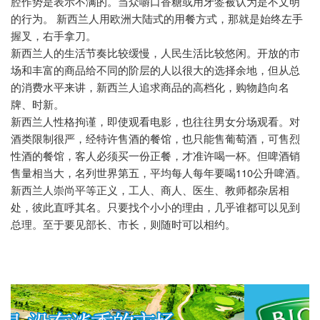
腔作势是表示不满的。当众嚼口香糖或用牙签被认为是不文明
的行为。
新西兰人用欧洲大陆式的用餐方式，那就是始终左手
握叉，右手拿刀。
新西兰人的生活节奏比较缓慢，人民生活比较悠闲。开放的市
场和丰富的商品给不同的阶层的人以很大的选择余地，但从总
的消费水平来讲，新西兰人追求商品的高档化，购物趋向名
牌、时新。
新西兰人性格拘谨，即使观看电影，也往往男女分场观看。对
酒类限制很严，经特许售酒的餐馆，也只能售葡萄酒，可售烈
性酒的餐馆，客人必须买一份正餐，才准许喝一杯。但啤酒销
110
售量相当大，名列世界第五，平均每人每年要喝
公升啤酒。
新西兰人崇尚平等正义，工人、商人、医生、教师都杂居相
处，彼此直呼其名。只要找个小小的理由，几乎谁都可以见到
总理。至于要见部长、市长，则随时可以相约。