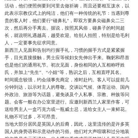
活动，他们便照例要到河里去做祈祷，而且还要相互泼水，以
此表示宗教仪式上的纯洁，他们有一种传统的礼节：当遇到尊
贵的客人时，他们要行“碰鼻礼”，即双方要鼻尖磁鼻尖二三
次，然后再分手离去。据说，按照其风俗，碰鼻子的时间超
长，就说明礼遇越高，越受欢迎。给别人拍照，特别是给毛利
人，一定要事先征求同意。
新西兰人见面和告别均行握手礼，习惯的握手方式是紧紧握
手，目光直接接触，男士应等候妇女先伸出手来。鞠躬和昂首
也是他们的通用礼节。初次见面，身份相同的人互相称呼姓
氏，并加上“先生”、“小姐”等，熟识之后，互相直呼其名。
时间观念较强，约会须事先商定，准时赴约。客人可以提前几
分钟到达，以示对主人的尊敬。交谈以气候、体育运动、国内
外政治、旅游等为话题，避免谈及个人私事、宗教、种族等问
题。会客一般在办公室里进行。应邀到新西兰人家里作客，可
送给男主人一盒巧克力或一瓶威士忌，送给女主人一束鲜花。
礼物不可过多，不可昂贵。
当地大部分居民是英国人的后裔，因此，这里流传的是许多英
国人的身势语和示意动作的习俗。他们对大声喧嚷和过分地装