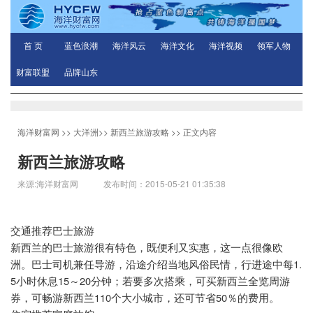
首 页
蓝色浪潮
海洋风云
海洋文化
海洋视频
领军人物
财富联盟
品牌山东
海洋财富网
>>
大洋洲
>>
新西兰旅游攻略
>> 正文内容
新西兰旅游攻略
来源:海洋财富网 发布时间：2015-05-21 01:35:38
交通推荐巴士旅游
新西兰的巴士旅游很有特色，既便利又实惠，这一点很像欧
1.
洲。巴士司机兼任导游，沿途介绍当地风俗民情，行进途中每
5
15
20
小时休息
～
分钟；若要多次搭乘，可买新西兰全览周游
110
50
券，可畅游新西兰
个大小城市，还可节省
％的费用。