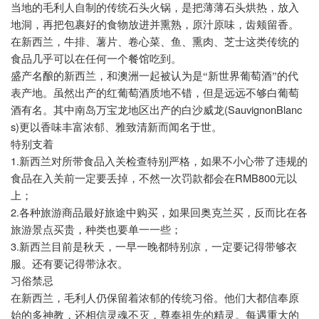
当地的毛利人自制的传统石头火锅，是把薄薄石头烘热，放入
地洞，再把包裹好的食物放进并熏熟，原汁原味，齿颊留香。
在新西兰，牛排、薯片、卷心菜、鱼、熏肉、芝士这类传统的
食品几乎可以在任何一个餐馆吃到。
盛产名酿的新西兰，和澳洲一起被认为是“新世界葡萄酒”的代
表产地。虽然出产的红葡萄酒质地不错，但是远远不够白葡萄
(SauvignonBlanc
酒有名。其中南岛万宝龙地区出产的白沙威龙
s)
更以香味丰富浓郁、雅致清新而闻名于世。
特别支着
1.
新西兰对所带食品入关检查特别严格，如果不小心带了违规的
RMB800
食品在入关前一定要丢掉，不然一次罚款都会在
元以
上；
2.
各种旅游商品最好旅途中购买，如果回奥克兰买，反而比在各
旅游景点买贵，种类也要单一一些；
3.
新西兰目前是秋天，一早一晚都特别凉，一定要记得带够衣
服。还有要记得带泳衣。
习俗禁忌
在新西兰，毛利人仍保留着浓郁的传统习俗。他们大都信奉原
始的多神教，还相信灵魂不灭，尊奉祖先的精灵。每遇重大的