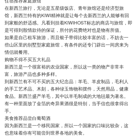
住宿推荐家庭旅馆
在新西兰旅行，无论是五星级饭店、青年旅馆还是经济型旅
KIWI
馆，新西兰特有的
精神就是让每个去新西兰的人能够有回
KIWIHOST
到家般的舒适感。凡看到挂着
标志的商店与旅馆，即
是可得到殷情款待的保证，所付的花费绝对也是物有所值。
如果是自己租车旅游，而且银子带得比较丰富的话，不妨去一
些山区里的别墅型家庭旅馆，有条件的还专门辟出一间房来为
情侣就餐用。
购物不得不买五大礼品
新西兰是一个很富裕的农业国家，所以这一类的物产非常丰
富，旅游产品也多种多样。
到新西兰有不可不买的五大纪念品：羊毛、羊皮制品，毛利人
的手工艺术品、木刻，各种绿玉饰物和摆件，天然用品，健康
食品。新西兰盛产羊毛，其中以羊毛制成的大地毡最为著名。
有一种里面放了金箔的奇异果酒很是特别，当手信也很拿得出
手。
美食推荐品尝白葡萄酒
因为新西兰是一个移民国家，所以一个国家的口味比较杂，这
也意味着你有可能尝到世界各地的美食。