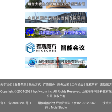
关于我们
|
服务条款
|
联系方式
|
广告服务
|
商务洽谈
|
工作机会
|
版权所有
|
麦斯魔方
Copyright © 2004-2021 hycfw.com Inc. All Rights Reserved. 山东海洋网络科技有限
公司 版权所有
鲁ICP备09042200号-1
增值电信业务经营许可证：鲁B2-20120067
技术支
持：MofyiStudio