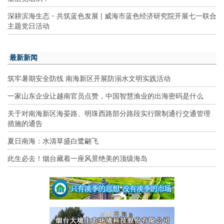
深耕滨海生态・共筑蓝色发展 | 威海市蓝色经济研究院开展七一联合
主题党日活动
最新新闻
筑牢暑期安全防线 南海新区开展防溺水文明实践活动
一家山东企业让越南官员点赞，中国智慧渔业的出海密码是什么
关于对南海新区海晏路、明珠西路部分路段实行限制通行交通管理
措施的通告
夏日南海：水清草盛白鹭翩飞
此生必去！烟台藏着一座风景绝美的顶级海岛