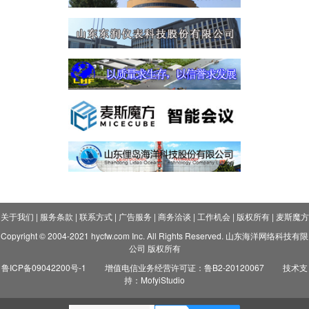
关于我们
|
服务条款
|
联系方式
|
广告服务
|
商务洽谈
|
工作机会
|
版权所有
|
麦斯魔方
Copyright © 2004-2021 hycfw.com Inc. All Rights Reserved. 山东海洋网络科技有限
公司 版权所有
鲁ICP备09042200号-1
增值电信业务经营许可证：鲁B2-20120067
技术支
持：MofyiStudio