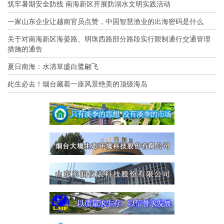
筑牢暑期安全防线 南海新区开展防溺水文明实践活动
一家山东企业让越南官员点赞，中国智慧渔业的出海密码是什么
关于对南海新区海晏路、明珠西路部分路段实行限制通行交通管理
措施的通告
夏日南海：水清草盛白鹭翩飞
此生必去！烟台藏着一座风景绝美的顶级海岛