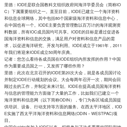
IODE
IO
里德：
是联合国教科文组织政府间海洋学委员会（简称
C
IODE
）下属重要组织之一。直至目前，
已建立一个海洋资料
80
和信息全球网络，其中包括
个国家级海洋资料和信息中心，
IODE
在中国也有一个。
主要负责管理数以百万计的海洋观测资
IOC
IODE
料数据，所有
成员国均可共享。
的目标是通过促进各
国海洋资料和信息的交换，满足用户对资料和信息产品的需
IODE
1961
2011
求，以促进海洋研究、开发与利用。
成立于
年，
IODE
50
年我们将迎来
成立
周年庆典。
IODE
记者：您怎么看待各成员国在
组织内所发挥的作用？中国
作为重要成员国之一，又发挥了哪些作用？
IODE
20
里德：此次在北京召开的
第
次大会，就是各成员国讨论
IODE
并制定
行动规划的会议。大会每两年召开一次，期间会回
IODE
顾过去的工作，并制定未来计划。
在提高成员国海洋资料
与信息的管理能力方面做了大量的工作，比如我们已建立一个
ODIN
海洋资料和信息网（以下简称
），专门为各区域成员国提
IOD
供培训、设备、行动支持等方面的服务。在西太平洋地区，
E
(ODIN
WESTPAC)
实施了西太平洋海洋资料和信息网络
－
项
目。
1981
IODE