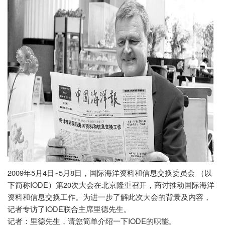
2009
5
4
~5
8
年
月
日
月
日，国际海洋资料和信息交换委员会
（以
IODE
20
下简称
）第
次大会在北京隆重召开，商讨推动国际海洋
资料和信息交换工作。为进一步了解此次大会的背景及内容，
IODE
记者专访了
联合主席里德先生。
IODE
记者：里德先生，请您简单介绍一下
的职能。