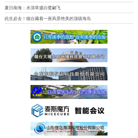
夏日南海：水清草盛白鹭翩飞
此生必去！烟台藏着一座风景绝美的顶级海岛