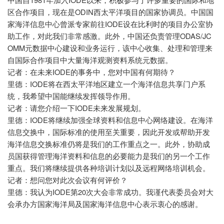
中国自
年加入
以来，积极参与了许多重要的国际和地
ODIN
区合作项目，现在是
西太平洋项目的国家协调员。中国国
IODE
家海洋信息中心曾派专家前往
设在比利时的项目办公室协
ODAS/JC
助工作，对此我们非常感激。此外，中国还负责管理
OMM
元数据中心建设和业务运行，该中心收集、处理和管理来
自国际合作项目中大量海洋观测资料系统元数据。
IODE
记者：在未来
的事务中，您对中国有何期待？
IODE
里德：
将在西太平洋地区建立一个海洋信息共享门户系
统，我希望中国能继续发挥领导作用。
IODE
记者：请您介绍一下
未来发展规划。
IODE
里德：
将继续加强全球资料和信息中心网络建设。在海洋
信息交换中，国际标准的使用至关重要，因此开发或帮助开发
海洋信息交换标准仍将是我们的工作重点之一。此外，协助成
员国获得管理海洋资料和信息的必要能力是我们的另一个工作
重点。我们将继续提供各种培训计划以及远程网络培训机会。
记者：想问您对此次会议有何评价？
IODE
20
里德：我认为
第
次大会非常成功。我谨代表委员会对大
会承办方国家海洋局及国家海洋信息中心表示衷心的感谢。