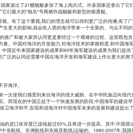
4个国家派出了21艘舰艇参加了海上阅兵式。许多国家还拿出了它
它们最大的"独岛"号两栖作战舰艇和新型的驱逐舰。
视。有了这个重视,我们的理念就可以得到更广泛的传播;有了广
产生更大的影响,就会给人类的海洋带来一个全新的、与众不同
念的推广和被大家所认同更是要经过一个艰难的过程。这里既包
力量。中国对海洋的开发能力,对海洋技术的掌握程度,和中国海
。中国近年来国家建设的成果和60年海军建设的成果为我们提供
更广泛的认同还需要中国在海洋开发和海军建设上作出更大的努
不开海洋。
,第一次使我们感受到来自海洋的强大威胁。在中华民族迈向现代
应。而现在的中国正处于一个快速发展的阶段,中国海军的建设
,保卫海洋和平,实现和谐海洋对中国海军未来的发展和建设提出
油的进口依存度已连续超过50%,且将进一步提高。其中,中国原油
东航线、非洲航线和东南亚航线)运输的。1980-2007年,我