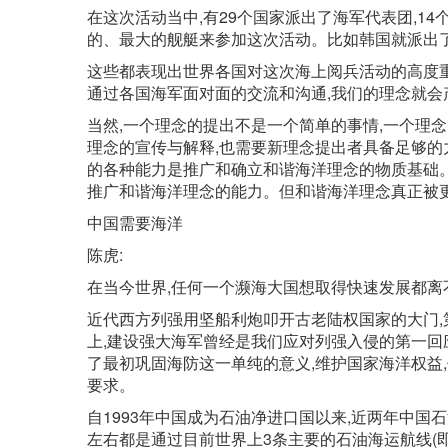
在这次活动当中,有29个国家派出了海军代表团,1
的、最大的舰艇来参加这次活动。比如韩国就派出了
这些都表现出世界各国对这次海上阅兵活动的高度重
通过各国海军面对面的交流和沟通,我们的理念就会
当然,一个理念的提出不是一个简单的事情,一个理
理念的宣传与解释,也需要新理念提出者具备足够的
的各种能力是推广和确立和谐海洋理念的物质基础
推广和谐海洋理念的能力。但和谐海洋理念真正被
中国需要海洋
陈虎:
在当今世界,任何一个濒海大国想取得快速发展都离
近代西方列强用坚船利炮叩开古老陆权国家的大门
上,建设强大海军曾经是我们应对列强入侵的第一回
了最初巩固海防这一单纯的意义,维护国家海洋权益
要求。
自1993年中国成为石油净进口国以来,近两年中国石
左右都是通过目前世界上3条主要的石油海运航线(即中