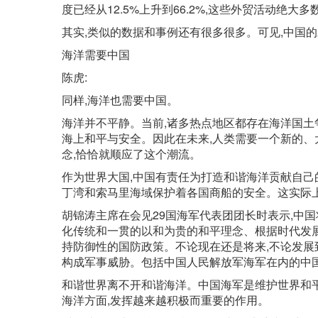
度已经从12.5%上升到66.2%,这些外贸活动绝
其实,类似的数据和事例还有很多很多。可见,中国
海洋需要中国
陈虎:
同样,海洋也需要中国。
海洋并不平静。当前,诸多热点地区都存在海洋国土
海上和平与安全。因此在未来,人类需要一个新的
念,恰恰就顺应了这个潮流。
作为世界大国,中国有责任为打造和谐海洋贡献自己
丁湾和索马里海域保护着各国商船的安全。这实际
胡锦涛主席在会见29国海军代表团团长时表示,中
化传统和一贯的以和为贵的和平理念、根据时代发
持防御性的国防政策。不论现在还是将来,不论发展
构成军事威胁。包括中国人民解放军海军在内的中
和谐世界离不开和谐海洋。中国海军是维护世界和
海洋方面,发挥越来越积极而重要的作用。