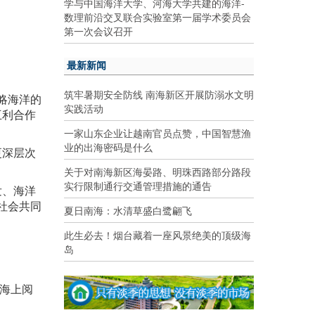
学与中国海洋大学、河海大学共建的海洋-
数理前沿交叉联合实验室第一届学术委员会
第一次会议召开
最新新闻
筑牢暑期安全防线 南海新区开展防溺水文明
略海洋的
实践活动
互利合作
一家山东企业让越南官员点赞，中国智慧渔
业的出海密码是什么
更深层次
关于对南海新区海晏路、明珠西路部分路段
实行限制通行交通管理措施的通告
发、海洋
社会共同
夏日南海：水清草盛白鹭翩飞
此生必去！烟台藏着一座风景绝美的顶级海
岛
次海上阅