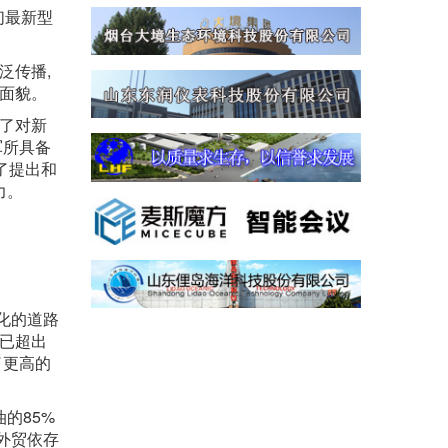
们最新型
泛传播,
的面貌。
含了对新
军所具备
了提出和
力。
化的道路
早已超出
了更高的
的85%
国外贸依存