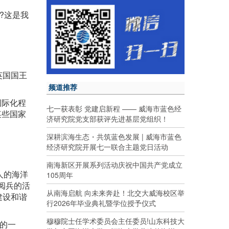
?这是我
英国国王
频道推荐
国际化程
七一获表彰 党建启新程 —— 威海市蓝色经
某些国家
济研究院党支部获评先进基层党组织！
深耕滨海生态・共筑蓝色发展 | 威海市蓝色
经济研究院开展七一联合主题党日活动
南海新区开展系列活动庆祝中国共产党成立
人的海洋
105周年
阅兵的活
从南海启航 向未来奔赴！北交大威海校区举
建设和谐
行2026年毕业典礼暨学位授予仪式
穆穆院士任学术委员会主任委员!山东科技大
的一