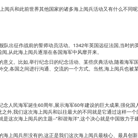
海上阅兵和此前世界其他国家的诸多海上阅兵活动又有什么不同呢
舰队出征作战前的誓师动员活动。1342年英国远征法国,当时的
检阅,从此海上阅兵逐渐在各国海军中风靡开来。
的意义。比如,举行纪念日的纪念活动、某些庆典活动,随着海军
外交,各国之间进行沟通、交流的一个方式。当然,海上阅兵也被
念人民海军诞生60周年,展示海军60年建设的巨大成果,强化国
此之外,我们这次海上阅兵和以往最大的不同就是它通过这样一个
是这次海上阅兵的主题--"和谐海洋",这个决心就是中国致力于
的海上阅兵所没有的,这正是我们这次海上阅兵最核心、最具创新