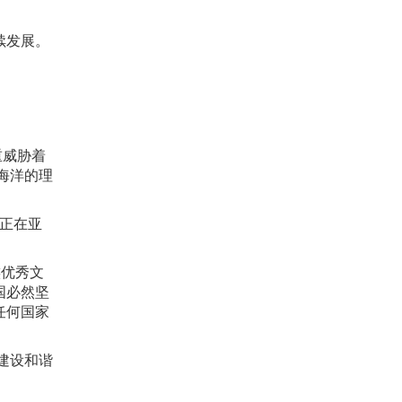
续发展。
重威胁着
海洋的理
兵正在亚
族优秀文
国必然坚
任何国家
建设和谐