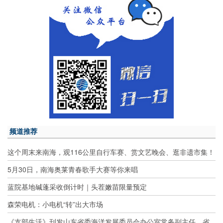
频道推荐
这个周末来南海，观116公里自行车赛、赏文艺晚会、逛非遗市集！
5月30日，南海奥莱青春歌手大赛等你来唱
蓝院基地碱蓬采收倒计时｜头茬嫩苗限量预定
森荣电机：小电机“转”出大市场
《支部生活》刊发山东省委海洋发展委员会办公室常务副主任，省