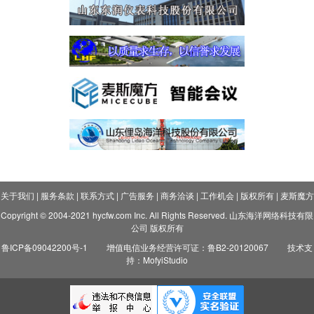
关于我们
|
服务条款
|
联系方式
|
广告服务
|
商务洽谈
|
工作机会
|
版权所有
|
麦斯魔方
Copyright © 2004-2021 hycfw.com Inc. All Rights Reserved. 山东海洋网络科技有限
公司 版权所有
鲁ICP备09042200号-1
增值电信业务经营许可证：鲁B2-20120067
技术支
持：MofyiStudio