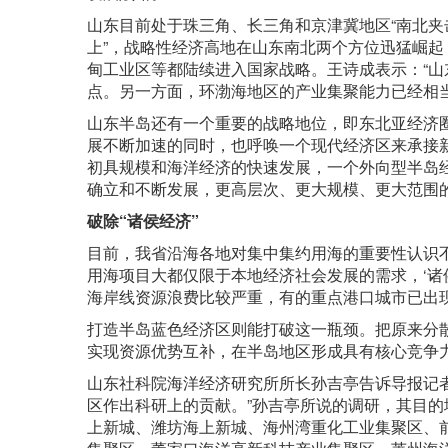
山东目前处于珠三角、长三角和京津冀地区“南北夹击
上”，战略性经济高地在山东南北两个方位迅猛崛起
甸工业区等都陆续进入国家战略。王诗成表示：“
点。另一方面，环渤海地区的产业集聚能力已经相
山东半岛还有一个重要的战略地位，即东北亚经济
展不断加速的同时，也呼唤一个现代经济区来承接
初具规模和海洋经济的快速发展，一个外向型半岛
确立和不断发展，更高层次、更大规模、更大范围
破除“诸侯经济”
目前，我省沿海各地对集中集约用海的重要性认识不
用海项目大都仅限于本地经济社会发展的需求，‘诸侯经
海岸线资源浪费比较严重，有的重点港口城市已出
打造半岛蓝色经济区则能打破这一瓶颈。把原来分
实现资源优势互补，在半岛地区形成具有核心竞争力
山东社科院海洋经济研究所所长孙吉亭告诉导报记
区作出科研上的贡献。”孙吉亭所说的调研，其目的地
上新城、潍坊海上新城、海州湾重化工业集聚区、