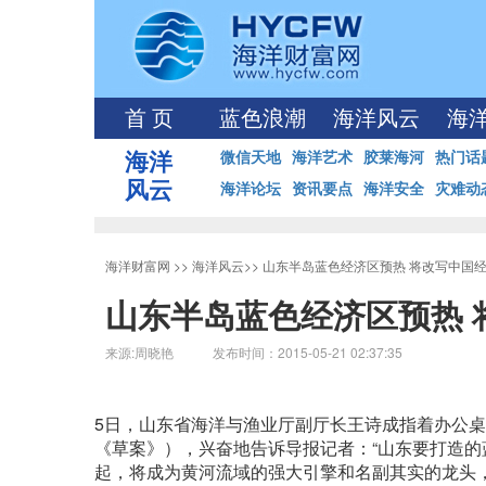
首 页
蓝色浪潮
海洋风云
海
海洋
微信天地
海洋艺术
胶莱海河
热门话
风云
海洋论坛
资讯要点
海洋安全
灾难动
海洋财富网
>>
海洋风云
>>
山东半岛蓝色经济区预热 将改写中国
山东半岛蓝色经济区预热 
来源:周晓艳 发布时间：2015-05-21 02:37:35
5日，山东省海洋与渔业厅副厅长王诗成指着办公
《草案》），兴奋地告诉导报记者：“山东要打造
起，将成为黄河流域的强大引擎和名副其实的龙头