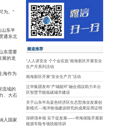
可为。”
造山东半
贯通东北
频道推荐
山东需要
发展的龙
“人人讲安全 个个会应急”南海新区开展安全
生产月系列活动
上海作为
南海新区开展“安全生产月”活动
泛华集团发布“产城能环”融合倡议助力丰台
河流域的
区智慧节能低碳城市建设
力、大石
关于山东半岛蓝色经济区生态型渔业发展创
新模式---海洋牧场建设研究的成果应用证明
深耕强本领 实干促发展——华海保险开展新
纳入国家
能源车险专项技能培训