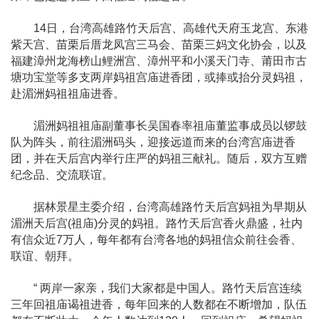
14日，台湾高雄路竹天后宫、高雄代天府玉龙宫、东港
紫天宫、苗栗后厝龙凤宫三马会、苗栗三妈文化协会，以及
福建漳州龙海榜山鲤洲宫、漳州平和小溪天门寺、莆田市古
塘功宝堂等多支两岸妈祖宫庙进香团，或捧或抬分灵妈祖，
赴湄洲妈祖祖庙进香。
湄洲妈祖祖庙副董事长吴国春率祖庙董监事成员以锣鼓
队为阵头，前往湄洲码头，迎接远道而来的台湾宫庙进香
团，并在天后宫内举行庄严的妈祖三献礼。随后，双方互赠
纪念品、交流联谊。
据林景星主委介绍，台湾高雄路竹天后宫妈祖为早期从
湄洲天后宫(祖庙)分灵的妈祖。路竹天后宫香火鼎盛，社内
有信众近7万人，每年都有台湾各地的妈祖信众前往会香、
联谊、朝拜。
“ 两岸一家亲，我们大家都是中国人。路竹天后宫连续
三年回祖庙谒祖进香，每年回来的人数都在不断增加，队伍