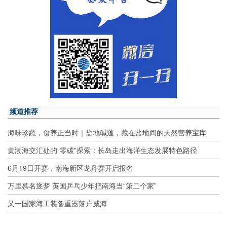
频道推荐
海味珍蔬，食养正当时｜盐地碱蓬，藏在盐地间的天然营养宝库
黄渤海交汇处的“零碳”探索：长岛走出海洋生态发展特色路径
6月19日开赛，南海新区龙舟赛开启报名
万里慕名逐梦 英国乒乓少年把南海当“第二个家”
又一国家海工装备重器落户威海