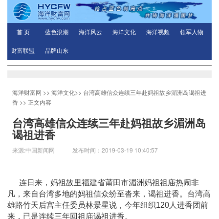
首 页
蓝色浪潮
海洋风云
海洋文化
海洋视频
领军人物
财富联盟
品牌山东
海洋财富网
>>
海洋文化
>>
台湾高雄信众连续三年赴妈祖故乡湄洲岛谒祖进
香
>> 正文内容
台湾高雄信众连续三年赴妈祖故乡湄洲岛
谒祖进香
来源:中国新闻网 发布时间：2019-03-19 10:40:57
连日来，妈祖故里福建省莆田市湄洲妈祖祖庙热闹非
凡，来自台湾多地的妈祖信众纷至沓来，谒祖进香。台湾高
雄路竹天后宫主任委员林景星说，今年组织120人进香团前
来，已是连续三年回祖庙谒祖进香。