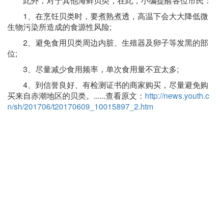
此外，对于其他海鲜贝类，在此，小编提醒各位市民：
1、在烹饪贝类时，要煮熟煮透，高温下会大大降低微
生物污染所造成的食源性风险;
2、避免食用贝类周边内脏、生殖器及卵子等发黑的部
位;
3、尽量减少食用频率，单次食用量不宜太多;
4、到信誉良好、有检测证书的商家购买，尽量避免购
买来自赤潮地区的贝类。......查看原文：
http://news.youth.c
n/sh/201706/t20170609_10015897_2.htm