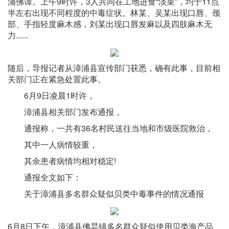
浦佛谭。上午9时许，3人共同在工地进食“淡菜”，均于11点
半左右出现不同程度的中毒症状。林某、吴某出现口唇、颈
部、手指轻度麻木感，刘某出现口唇发麻以及四肢麻木无
力......
随后，导报记者从漳浦县宣传部门获悉，确有此事，目前相
关部门正在紧急处置此事。
6月9日凌晨1时许，
漳浦县相关部门发布通报，
通报称，一共有36名村民送往当地和市级医院救治，
其中一人病情较重，
其余患者病情均相对稳定!
通报全文如下：
关于漳浦县多名群众疑似贝类中毒事件的情况通报
6月8日下午，漳浦县佛昙镇多名群众疑似使用贝类海产品