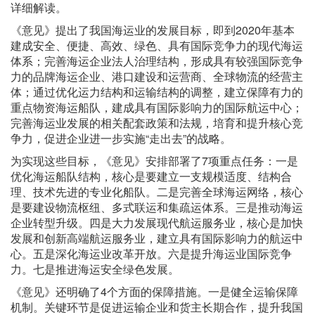
详细解读。
《意见》提出了我国海运业的发展目标，即到2020年基本
建成安全、便捷、高效、绿色、具有国际竞争力的现代海运
体系；完善海运企业法人治理结构，形成具有较强国际竞争
力的品牌海运企业、港口建设和运营商、全球物流的经营主
体；通过优化运力结构和运输结构的调整，建立保障有力的
重点物资海运船队，建成具有国际影响力的国际航运中心；
完善海运业发展的相关配套政策和法规，培育和提升核心竞
争力，促进企业进一步实施“走出去”的战略。
为实现这些目标，《意见》安排部署了7项重点任务：一是
优化海运船队结构，核心是要建立一支规模适度、结构合
理、技术先进的专业化船队。二是完善全球海运网络，核心
是要建设物流枢纽、多式联运和集疏运体系。三是推动海运
企业转型升级。四是大力发展现代航运服务业，核心是加快
发展和创新高端航运服务业，建立具有国际影响力的航运中
心。五是深化海运业改革开放。六是提升海运业国际竞争
力。七是推进海运安全绿色发展。
《意见》还明确了4个方面的保障措施。一是健全运输保障
机制。关键环节是促进运输企业和货主长期合作，提升我国