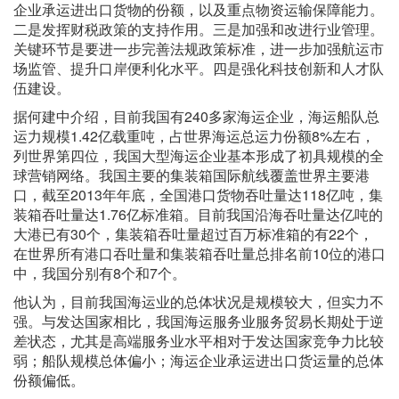
企业承运进出口货物的份额，以及重点物资运输保障能力。
二是发挥财税政策的支持作用。三是加强和改进行业管理。
关键环节是要进一步完善法规政策标准，进一步加强航运市
场监管、提升口岸便利化水平。四是强化科技创新和人才队
伍建设。
据何建中介绍，目前我国有240多家海运企业，海运船队总
运力规模1.42亿载重吨，占世界海运总运力份额8%左右，
列世界第四位，我国大型海运企业基本形成了初具规模的全
球营销网络。我国主要的集装箱国际航线覆盖世界主要港
口，截至2013年年底，全国港口货物吞吐量达118亿吨，集
装箱吞吐量达1.76亿标准箱。目前我国沿海吞吐量达亿吨的
大港已有30个，集装箱吞吐量超过百万标准箱的有22个，
在世界所有港口吞吐量和集装箱吞吐量总排名前10位的港口
中，我国分别有8个和7个。
他认为，目前我国海运业的总体状况是规模较大，但实力不
强。与发达国家相比，我国海运服务业服务贸易长期处于逆
差状态，尤其是高端服务业水平相对于发达国家竞争力比较
弱；船队规模总体偏小；海运企业承运进出口货运量的总体
份额偏低。