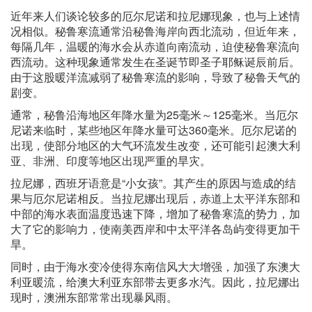
近年来人们谈论较多的厄尔尼诺和拉尼娜现象，也与上述情
况相似。秘鲁寒流通常沿秘鲁海岸向西北流动，但近年来，
每隔几年，温暖的海水会从赤道向南流动，迫使秘鲁寒流向
西流动。这种现象通常发生在圣诞节即圣子耶稣诞辰前后。
由于这股暖洋流减弱了秘鲁寒流的影响，导致了秘鲁天气的
剧变。
通常，秘鲁沿海地区年降水量为25毫米～125毫米。当厄尔
尼诺来临时，某些地区年降水量可达360毫米。厄尔尼诺的
出现，使部分地区的大气环流发生改变，还可能引起澳大利
亚、非洲、印度等地区出现严重的旱灾。
拉尼娜，西班牙语意是“小女孩”。其产生的原因与造成的结
果与厄尔尼诺相反。当拉尼娜出现后，赤道上太平洋东部和
中部的海水表面温度迅速下降，增加了秘鲁寒流的势力，加
大了它的影响力，使南美西岸和中太平洋各岛屿变得更加干
旱。
同时，由于海水变冷使得东南信风大大增强，加强了东澳大
利亚暖流，给澳大利亚东部带去更多水汽。因此，拉尼娜出
现时，澳洲东部常常出现暴风雨。