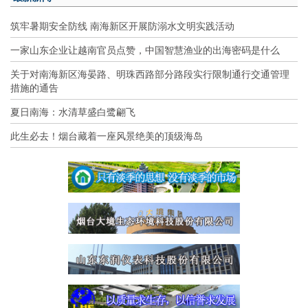
筑牢暑期安全防线 南海新区开展防溺水文明实践活动
一家山东企业让越南官员点赞，中国智慧渔业的出海密码是什么
关于对南海新区海晏路、明珠西路部分路段实行限制通行交通管理
措施的通告
夏日南海：水清草盛白鹭翩飞
此生必去！烟台藏着一座风景绝美的顶级海岛