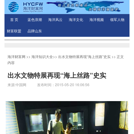
首 页
蓝色浪潮
海洋风云
海洋文化
海洋视频
领军人物
财富联盟
品牌山东
海洋财富网
>>
海洋知识大全
>>
出水文物特展再现“海上丝路”史实
>> 正文
内容
出水文物特展再现“海上丝路”史实
来源:中国网 发布时间：2015-05-20 16:06:56