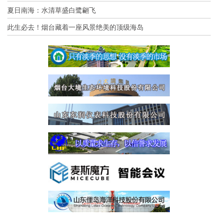
夏日南海：水清草盛白鹭翩飞
此生必去！烟台藏着一座风景绝美的顶级海岛