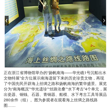
正在浙江省博物馆举办的“扬帆南海——华光礁1号沉船出水
文物特展”全方位展示南海遗留下来的历史珍贵文物，再现
了中国先民开辟海上丝绸之路和扬帆南海的繁华盛景。展览
分为“南海概况”“华光遗珍”“丝路沧桑”“水下考古”4个单元，展
出瓷器、铜钱、石器、青铜器、船模、水下考古工具等展品
280余件（组）。图为参观者在观看海上丝绸之路线路
图……