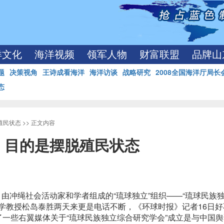
洋文化
海洋视频
领军人物
财富联盟
品牌山
题
决策视角
王诗成看海洋
海洋访谈
战略研究
2008全国海洋厅局长
态
殖民状态
>> 正文内容
：目的是摆脱殖民状态
，由冲绳社会活动家和学者组成的“琉球独立”组织——“琉球民族
学教授松岛泰胜两天来更是电话不断，《环球时报》记者16日好
了一些右翼媒体关于“琉球民族独立综合研究学会”成立是与中国舆