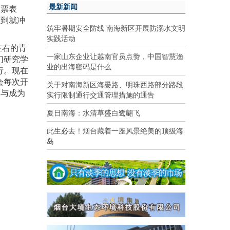
最新新闻
投票表
达到就冲
筑牢暑期安全防线 南海新区开展防溺水文明
实践活动
左右的青
一家山东企业让越南官员点赞，中国智慧渔
们研究学
业的出海密码是什么
行。现在
会每次开
关于对南海新区海晏路、明珠西路部分路段
参与成为
实行限制通行交通管理措施的通告
夏日南海：水清草盛白鹭翩飞
此生必去！烟台藏着一座风景绝美的顶级海
岛