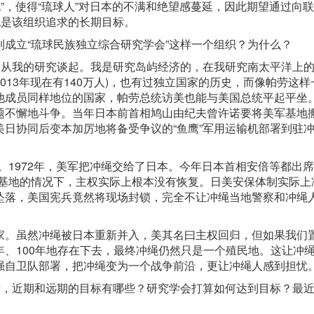
”，使得“琉球人”对日本的不满和绝望感蔓延，因此期望通过向
也是该组织追求的长期目标。
成立“琉球民族独立综合研究学会”这样一个组织？为什么？
得从我的研究谈起。我是研究岛屿经济的，在我研究南太平洋上
2013年现在有140万人)，也有过独立国家的历史，而像帕劳这
他成员同样地位的国家，帕劳总统访美也能与美国总统平起平坐
题不懈地斗争。当年日本前首相鸠山由纪夫曾许诺要将美军基地
日协同后变本加厉地将备受争议的“鱼鹰”军用运输机部署到驻
”。1972年，美军把冲绳交给了日本。今年日本首相安倍等都出席
事基地的情况下，主权实际上根本没有恢复。日美安保体制实际上
坠落，美国宪兵竟然将现场封锁，完全不让冲绳当地警察和冲绳
家。虽然冲绳被日本重新并入，美其名曰主权回归，但如果我们
、100年地存在下去，最终冲绳仍然只是一个殖民地。这让冲
强自卫队部署，把冲绳变为一个战争前沿，更让冲绳人感到担忧
后，近期和远期的目标有哪些？研究学会打算如何达到目标？最