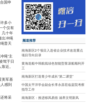
联合国申
的许多小
样一个仅有
。几十年
搬出冲绳
频道推荐
冲绳普天
南海新区2个项目入选省企业技术改造重点
项目导向目录
冲绳“主
凌驾于日
黄海造船中韩航线绿色智能型客滚船顺利开
人靠近。
工
南海新区打造青少年成长“第二课堂”
置美军基
绳人感到
中国太平洋学会副会长李永昌莅临蓝院考察
指导工作
。
近还将采
南海新区：推进移风易俗 涵养文明新风