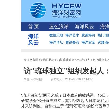
首 页
蓝色浪潮
海洋风云
海
海洋
微信天地
海洋艺术
胶莱海河
热门话
风云
海洋论坛
资讯要点
海洋安全
灾难动
海洋财富网
>>
海洋风云
>>
访“琉球独立”组织发起人：目的是摆脱
访“琉球独立”组织发起人
来源:环球时报 发布时间：2015-05-20 17:14:46
“琉球独立”近两天来成了日本政府的敏感词。15日
研究学会”公开宣布成立，其组织发起人日本龙谷大
才采访到他。自称出生于 “琉球石垣岛”的松岛驳斥