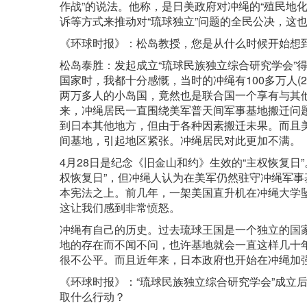
作战”的说法。他称，是日美政府对冲绳的“殖民地化
诉等方式来推动对“琉球独立”问题的全民公决，这
《环球时报》：松岛教授，您是从什么时候开始想到
松岛泰胜：发起成立“琉球民族独立综合研究学会”
国家时，我都十分感慨，当时的冲绳有100多万人(
两万多人的小岛国，竟然也是联合国一个享有与其
来，冲绳居民一直围绕美军普天间军事基地搬迁问
到日本其他地方，但由于各种因素搬迁未果。而且美
间基地，引起地区紧张。冲绳居民对此更加不满。
4月28日是纪念《旧金山和约》生效的“主权恢复日
权恢复日”，但冲绳人认为在美军仍然驻守冲绳军
本宪法之上。前几年，一架美国直升机在冲绳大学
这让我们感到非常愤怒。
冲绳有自己的历史。过去琉球王国是一个独立的国
地的存在而不闻不问，也许基地就会一直这样几十年
很不公平。而且近年来，日本政府也开始在冲绳加
《环球时报》：“琉球民族独立综合研究学会”成立
取什么行动？