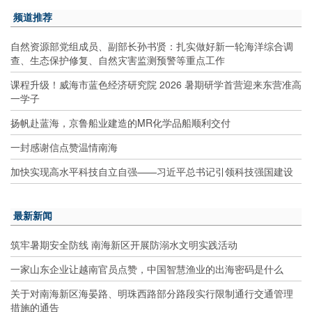
频道推荐
自然资源部党组成员、副部长孙书贤：扎实做好新一轮海洋综合调
查、生态保护修复、自然灾害监测预警等重点工作
课程升级！威海市蓝色经济研究院 2026 暑期研学首营迎来东营准高
一学子
扬帆赴蓝海，京鲁船业建造的MR化学品船顺利交付
一封感谢信点赞温情南海
加快实现高水平科技自立自强——习近平总书记引领科技强国建设
最新新闻
筑牢暑期安全防线 南海新区开展防溺水文明实践活动
一家山东企业让越南官员点赞，中国智慧渔业的出海密码是什么
关于对南海新区海晏路、明珠西路部分路段实行限制通行交通管理
措施的通告