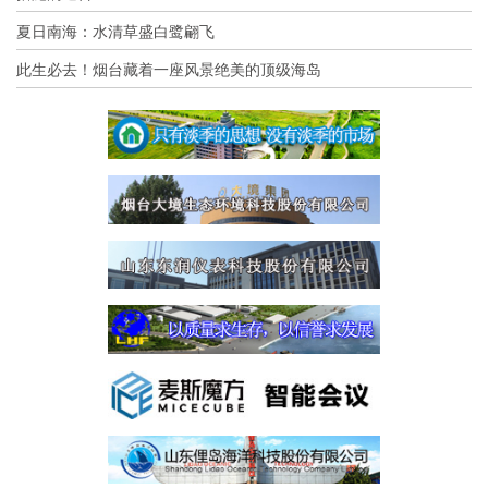
夏日南海：水清草盛白鹭翩飞
此生必去！烟台藏着一座风景绝美的顶级海岛