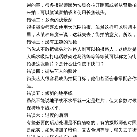
易的事，很多摄影师因为怯场会拉开距离或者从背后拍
来拍，可以尝试盲拍或者使用长焦镜头。
错误二：多余的浅景深
很多摄影师喜欢使用大光圈拍摄。虽然这样可以强调主
里，从某种角度来说，这就失去了街拍的意义。所以，
错误三：没有主题的拍摄
当你从不敢把镜头对准路人到可以拍摄路人，这绝对是
人喝水吸烟打电话吵架过马路等等等等就可以称之为街
拍摄这张照片？是什么让你按下快门？
错误四：街头艺人的照片
街头艺人很容易成为拍摄目标，他们甚至会非常配合你
品。
错误五：倾斜的地平线
虽然不能说地平线不水平就一定是烂片，但大多数时候
保持地平线水平。
错误六：过度的后期
有些必要的后期处理是不能省略的，有的摄影师会对照
是纪实，如果增加了暗角、复古色调等等，就失去了街