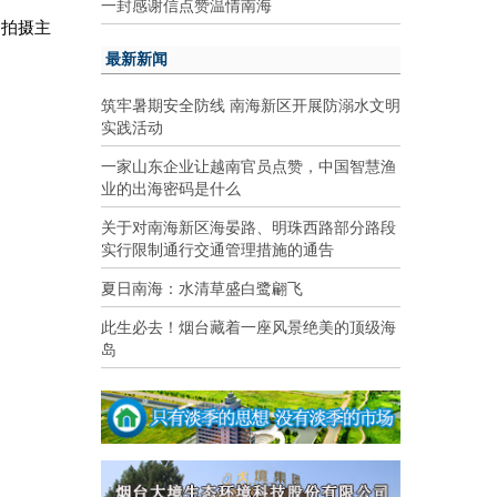
一封感谢信点赞温情南海
为拍摄主
最新新闻
筑牢暑期安全防线 南海新区开展防溺水文明
实践活动
一家山东企业让越南官员点赞，中国智慧渔
业的出海密码是什么
关于对南海新区海晏路、明珠西路部分路段
实行限制通行交通管理措施的通告
夏日南海：水清草盛白鹭翩飞
此生必去！烟台藏着一座风景绝美的顶级海
岛