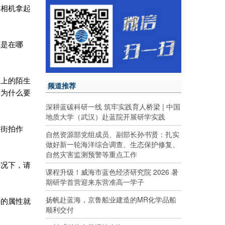
将相机拿起
底是在哪
路上的陌生
频道推荐
，为什么要
深耕蓝碳科研一线 筑牢实践育人桥梁 | 中国
地质大学（武汉）赴蓝院开展研学实践
的街拍作
自然资源部党组成员、副部长孙书贤：扎实
做好新一轮海洋综合调查、生态保护修复、
自然灾害监测预警等重点工作
情况下，请
课程升级！威海市蓝色经济研究院 2026 暑
期研学首营迎来东营准高一学子
扬帆赴蓝海，京鲁船业建造的MR化学品船
要的属性就
顺利交付