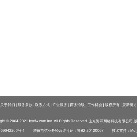
关于我们
|
服务条款
|
联系方式
|
广告服务
|
商务洽谈
|
工作机会
|
版权所有
|
麦斯魔方
ight © 2004-2021 hycfw.com Inc. All Rights Reserved. 山东海洋网络科技有限公
09042200号-1
增值电信业务经营许可证：鲁B2-20120067
技术支持：Mofyi