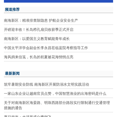
频道推荐
南海新区：精准排查除隐患 护航企业安全生产
开磅迎丰收！长岛栉孔扇贝收获季正式开启
南海新区：以爱国主义教育赋能青年成长
中国太平洋学会副会长李永昌莅临蓝院考察指导工作
海风捎来信笺，长岛的初夏被花海悄悄点亮
最新新闻
筑牢暑期安全防线 南海新区开展防溺水文明实践活动
一家山东企业让越南官员点赞，中国智慧渔业的出海密码是什么
关于对南海新区海晏路、明珠西路部分路段实行限制通行交通管理
措施的通告
夏日南海：水清草盛白鹭翩飞