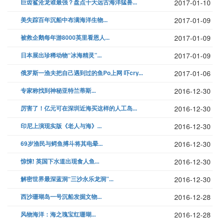
巨齿鲨沧龙谁最强？盘点十大远古海洋猛兽...
2017-01-10
美失踪百年沉船中布满海洋生物...
2017-01-09
被救企鹅每年游8000英里看恩人...
2017-01-09
日本展出珍稀动物“冰海精灵”...
2017-01-09
俄罗斯一渔夫把自己遇到过的鱼Po上网 吓cry...
2017-01-06
专家称找到神秘亚特兰蒂斯...
2016-12-30
厉害了！亿元可在深圳近海买这样的人工岛...
2016-12-30
印尼上演现实版《老人与海》...
2016-12-30
69岁渔民与鳄鱼搏斗将其电晕...
2016-12-30
惊悚! 英国下水道出现食人鱼...
2016-12-30
解密世界最深蓝洞“三沙永乐龙洞”...
2016-12-30
西沙珊瑚岛一号沉船发掘文物...
2016-12-28
风物海洋：海之瑰宝红珊瑚...
2016-12-28