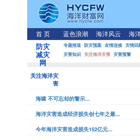
首 页
蓝色浪潮
海洋风云
海
防灾
专题报道
防灾预案
友情连接
灾情回
减灾
灾害知识
关注海洋灾害
灾害预警
网
关注海洋灾
害
海啸 不可忘却的警示...
海洋灾害造成经济损失创七年之最...
今年海洋灾害造成损失152亿元...