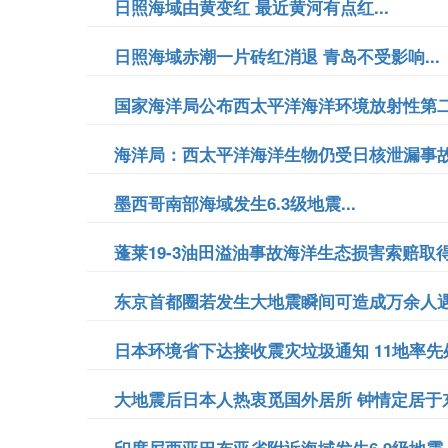
日照海域由黄变红 最近黄河有点红...
日照海域赤潮一片砖红消退 青岛不受影响...
国家海洋局公布西太平洋海洋环境放射性第二航
海洋局：西太平洋海洋生物仍受日核泄漏事故影
墨西哥南部海域发生6.3级地震...
蓬莱19-3油田溢油事故海洋生态损害索赔取得
东京首都圈若发生大地震瞬间可造成万余人遇难
日本环境省下达接收震灾垃圾通知 11地率先处
大地震后日本人热衷觅国外居所 钟情定居于东南