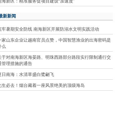
南海新区：精准服务促项目建设“加速度”
最新新闻
筑牢暑期安全防线 南海新区开展防溺水文明实践活动
一家山东企业让越南官员点赞，中国智慧渔业的出海密码是
什么
关于对南海新区海晏路、明珠西路部分路段实行限制通行交
通管理措施的通告
夏日南海：水清草盛白鹭翩飞
此生必去！烟台藏着一座风景绝美的顶级海岛